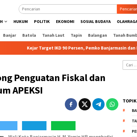
Pencaria
AH
HUKUM
POLITIK
EKONOMI
SOSIAL BUDAYA
OLAHRAG
Banjar
Batola
Tanah Laut
Tapin
Balangan
Tanah Bum
Kejar Target IKD 90 Persen, Pemko Banjarmasin dan DPR RI K
Cari
untuk:
ng Penguatan Fiskal dan
rum APEKSI
TOPIK
BA
TA
PE
m –
Wali Kota Banjarmasin H. M. Yamin HR menghadiri