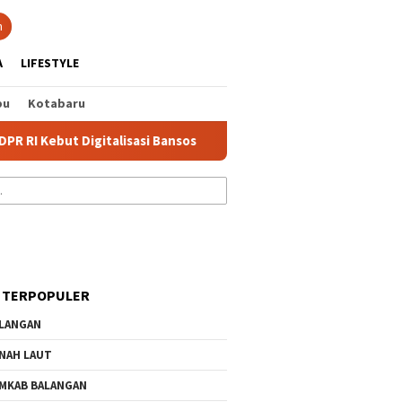
tutup
n
A
LIFESTYLE
bu
Kotabaru
ebut Digitalisasi Bansos
Jalan Sungai Lulut Banjarmasin 
 TERPOPULER
LANGAN
NAH LAUT
MKAB BALANGAN