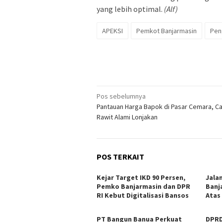
yang lebih optimal.
(Alf)
APEKSI
Pemkot Banjarmasin
Peng
Navigasi
Pos sebelumnya
Pantauan Harga Bapok di Pasar Cemara, C
pos
Rawit Alami Lonjakan
POS TERKAIT
Kejar Target IKD 90 Persen,
Jala
Pemko Banjarmasin dan DPR
Banj
RI Kebut Digitalisasi Bansos
Atas
PT Bangun Banua Perkuat
DPRD