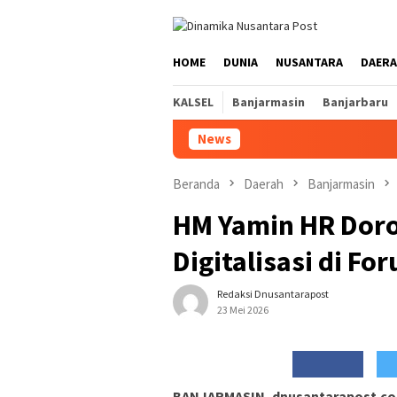
Loncat
ke
konten
HOME
DUNIA
NUSANTARA
DAER
KALSEL
Banjarmasin
Banjarbaru
News
Beranda
Daerah
Banjarmasin
HM Yamin HR Doro
Digitalisasi di Fo
Redaksi Dnusantarapost
23 Mei 2026
BANJARMASIN, dnusantarapost.co