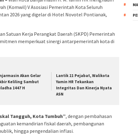
MA
yah (Komwil) V Asosiasi Pemerintah Kota Seluruh
tan 2026 yang digelar di Hotel Novotel Pontianak,
PE
aran Satuan Kerja Perangkat Daerah (SKPD) Pemerintah
omitmen memperkuat sinergi antarpemerintah kota di
njarmasin Akan Gelar
Lantik 21 Pejabat, Walikota
kbir Keliling Sambut
Yamin HR Tekankan
uladha 1447 H
Integritas Dan Kinerja Nyata
ASN
iskal Tangguh, Kota Tumbuh”
, dengan pembahasan
penguatan kemandirian fiskal daerah, pembangunan
publik, hingga pengendalian inflasi.