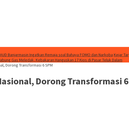
AUD Banjarmasin Ingatkan Remaja soal Bahaya FOMO dan Narkoba
Kejar Ta
Tabung Gas Meledak, Kebakaran Hanguskan 17 Kios di Pasar Teluk Dalam
nal, Dorong Transformasi 6 SPM
Nasional, Dorong Transformasi 