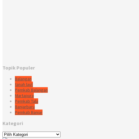
Topik Populer
Balangan
tanah laut
Pemkab Balangan
Martapura
Pemkab Tala
Banjarbaru
Pemkab Banjar
Kategori
Kategori