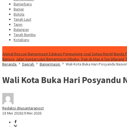
Banjarbaru
Banjar
Batola
Tanah Laut
Tapin
Balangan
Tanah Bumbu
Kotabaru
News
Animal Rescue Banjarmasin Edukasi Pengunjung soal Satwa Reptil
Bunda P
Bansos
Jalan Sungai Lulut Banjarmasin Dibuka, Truk di Atas 6 Ton Dilarang
Beranda
Daerah
Banjarmasin
Wali Kota Buka Hari Posyandu Nasio
Wali Kota Buka Hari Posyandu 
Redaksi dnusantarapost
18 Mei 2026
19 Mei 2026