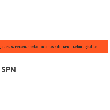
rget IKD 90 Persen, Pemko Banjarmasin dan DPR RI Kebut Digitalisasi
6 SPM