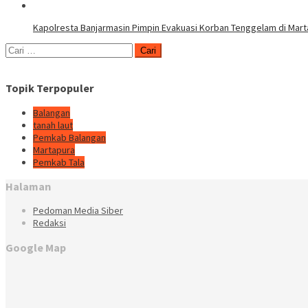
Kapolresta Banjarmasin Pimpin Evakuasi Korban Tenggelam di Mar
Cari
untuk:
Topik Terpopuler
Balangan
tanah laut
Pemkab Balangan
Martapura
Pemkab Tala
Halaman
Pedoman Media Siber
Redaksi
Google Map