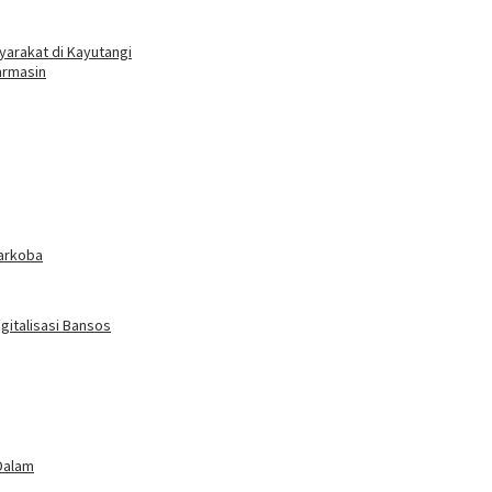
arakat di Kayutangi
armasin
arkoba
gitalisasi Bansos
Dalam