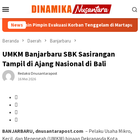
Loncat
Menu
ke
Mobile
konten
njarmasin Pimpin Evakuasi Korban Tenggelam di Martapura
News
Beranda
Daerah
Banjarbaru
UMKM Banjarbaru SBK Sasirangan
Tampil di Ajang Nasional di Bali
Redaksi Dnusantarapost
16 Mei 2026
BANJARBARU, dnusantarapost.com
– Pelaku Usaha Mikro,
Kecil, dan Menengah (UMKM) binaan Dekranasda Kota