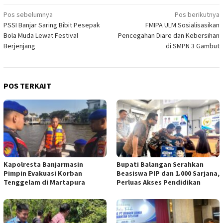
Navigasi
Pos sebelumnya
Pos berikutnya
PSSI Banjar Saring Bibit Pesepak
FMIPA ULM Sosialisasikan
pos
Bola Muda Lewat Festival
Pencegahan Diare dan Kebersihan
Berjenjang
di SMPN 3 Gambut
POS TERKAIT
Kapolresta Banjarmasin
Bupati Balangan Serahkan
Pimpin Evakuasi Korban
Beasiswa PIP dan 1.000 Sarjana,
Tenggelam di Martapura
Perluas Akses Pendidikan