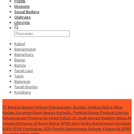
Politik
Ekonomi
Sosial Budaya
Olahraga
Lifestyle
Kalsel
Banjarmasin
Banjarbaru
Banjar
Batola
Tanah Laut
Tapin
Balangan
Tanah Bumbu
Kotabaru
News
PT Bangun Banua Perkuat Transparansi, Dividen Tembus Rp9,1 Miliar
Hadapi Ancaman Banjir hingga Karhutla, Pemkab Banjar Perkuat Literasi
Kebencanaan
Promosi ke Kejati Kalsel, Ini Jejak Inovasi Radityo Wisnu Aji
Selama Bertugas di Kejari Banjar
DPRD dan Pemko Banjarmasin Sepakati
KUPA-PPAS Perubahan 2026
Pemko Banjarmasin Dukung 4 Raperda DPRD