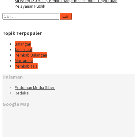
SiLPA Rp250 Miliar, Pemko Banjarmasin Fokus Tingkatkan
Pelayanan Publik
Cari
untuk:
Topik Terpopuler
Balangan
tanah laut
Pemkab Balangan
Martapura
Pemkab Tala
Halaman
Pedoman Media Siber
Redaksi
Google Map