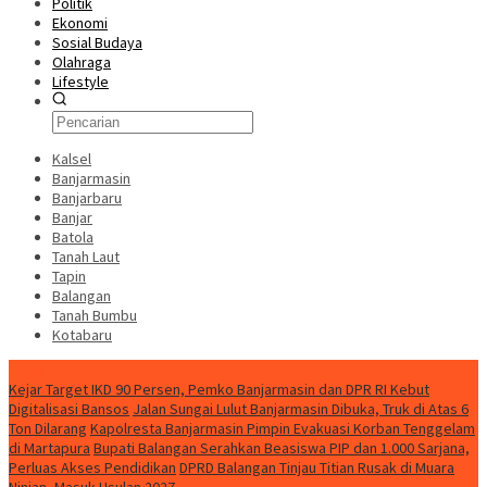
Politik
Ekonomi
Sosial Budaya
Olahraga
Lifestyle
Kalsel
Banjarmasin
Banjarbaru
Banjar
Batola
Tanah Laut
Tapin
Balangan
Tanah Bumbu
Kotabaru
News
Kejar Target IKD 90 Persen, Pemko Banjarmasin dan DPR RI Kebut
Digitalisasi Bansos
Jalan Sungai Lulut Banjarmasin Dibuka, Truk di Atas 6
Ton Dilarang
Kapolresta Banjarmasin Pimpin Evakuasi Korban Tenggelam
di Martapura
Bupati Balangan Serahkan Beasiswa PIP dan 1.000 Sarjana,
Perluas Akses Pendidikan
DPRD Balangan Tinjau Titian Rusak di Muara