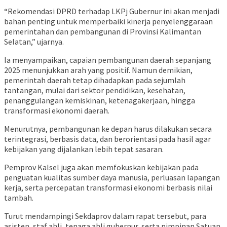
“Rekomendasi DPRD terhadap LKPj Gubernur ini akan menjadi
bahan penting untuk memperbaiki kinerja penyelenggaraan
pemerintahan dan pembangunan di Provinsi Kalimantan
Selatan,” ujarnya.
Ia menyampaikan, capaian pembangunan daerah sepanjang
2025 menunjukkan arah yang positif. Namun demikian,
pemerintah daerah tetap dihadapkan pada sejumlah
tantangan, mulai dari sektor pendidikan, kesehatan,
penanggulangan kemiskinan, ketenagakerjaan, hingga
transformasi ekonomi daerah.
Menurutnya, pembangunan ke depan harus dilakukan secara
terintegrasi, berbasis data, dan berorientasi pada hasil agar
kebijakan yang dijalankan lebih tepat sasaran.
Pemprov Kalsel juga akan memfokuskan kebijakan pada
penguatan kualitas sumber daya manusia, perluasan lapangan
kerja, serta percepatan transformasi ekonomi berbasis nilai
tambah.
Turut mendampingi Sekdaprov dalam rapat tersebut, para
asisten, staf ahli, tenaga ahli gubernur, serta pimpinan Satuan