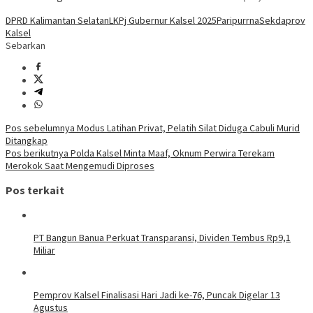
DPRD Kalimantan Selatan
LKPj Gubernur Kalsel 2025
Paripurrna
Sekdaprov
Kalsel
Sebarkan
Navigasi
Pos sebelumnya
Modus Latihan Privat, Pelatih Silat Diduga Cabuli Murid
Ditangkap
pos
Pos berikutnya
Polda Kalsel Minta Maaf, Oknum Perwira Terekam
Merokok Saat Mengemudi Diproses
Pos terkait
PT Bangun Banua Perkuat Transparansi, Dividen Tembus Rp9,1
Miliar
Pemprov Kalsel Finalisasi Hari Jadi ke-76, Puncak Digelar 13
Agustus