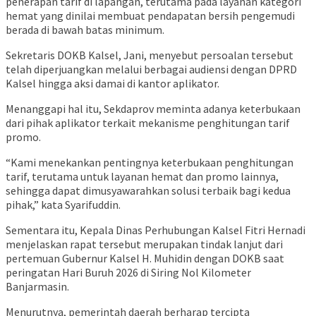
penerapan tarif di lapangan, terutama pada layanan kategori
hemat yang dinilai membuat pendapatan bersih pengemudi
berada di bawah batas minimum.
Sekretaris DOKB Kalsel, Jani, menyebut persoalan tersebut
telah diperjuangkan melalui berbagai audiensi dengan DPRD
Kalsel hingga aksi damai di kantor aplikator.
Menanggapi hal itu, Sekdaprov meminta adanya keterbukaan
dari pihak aplikator terkait mekanisme penghitungan tarif
promo.
“Kami menekankan pentingnya keterbukaan penghitungan
tarif, terutama untuk layanan hemat dan promo lainnya,
sehingga dapat dimusyawarahkan solusi terbaik bagi kedua
pihak,” kata Syarifuddin.
Sementara itu, Kepala Dinas Perhubungan Kalsel Fitri Hernadi
menjelaskan rapat tersebut merupakan tindak lanjut dari
pertemuan Gubernur Kalsel H. Muhidin dengan DOKB saat
peringatan Hari Buruh 2026 di Siring Nol Kilometer
Banjarmasin.
Menurutnya, pemerintah daerah berharap tercipta