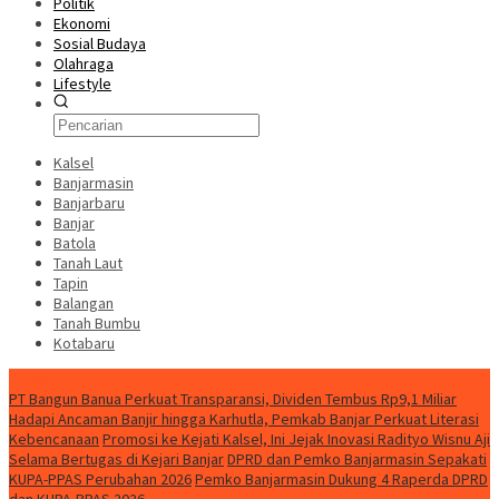
Politik
Ekonomi
Sosial Budaya
Olahraga
Lifestyle
Kalsel
Banjarmasin
Banjarbaru
Banjar
Batola
Tanah Laut
Tapin
Balangan
Tanah Bumbu
Kotabaru
News
PT Bangun Banua Perkuat Transparansi, Dividen Tembus Rp9,1 Miliar
Hadapi Ancaman Banjir hingga Karhutla, Pemkab Banjar Perkuat Literasi
Kebencanaan
Promosi ke Kejati Kalsel, Ini Jejak Inovasi Radityo Wisnu Aji
Selama Bertugas di Kejari Banjar
DPRD dan Pemko Banjarmasin Sepakati
KUPA-PPAS Perubahan 2026
Pemko Banjarmasin Dukung 4 Raperda DPRD