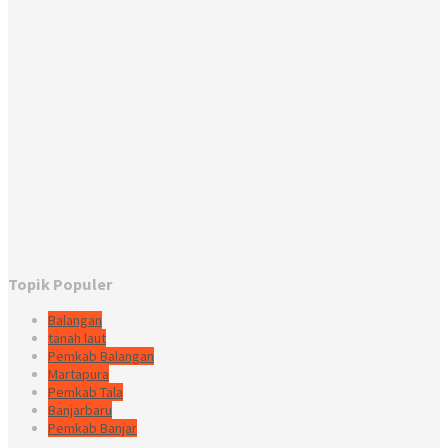
Topik Populer
Balangan
tanah laut
Pemkab Balangan
Martapura
Pemkab Tala
Banjarbaru
Pemkab Banjar