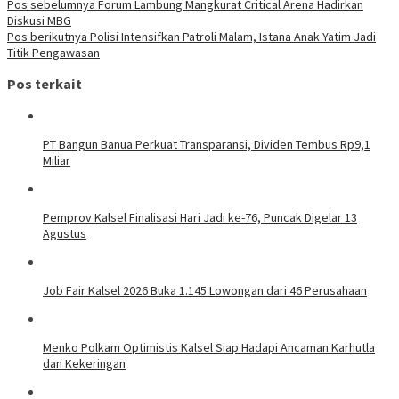
Navigasi
Pos sebelumnya
Forum Lambung Mangkurat Critical Arena Hadirkan
Diskusi MBG
pos
Pos berikutnya
Polisi Intensifkan Patroli Malam, Istana Anak Yatim Jadi
Titik Pengawasan
Pos terkait
PT Bangun Banua Perkuat Transparansi, Dividen Tembus Rp9,1
Miliar
Pemprov Kalsel Finalisasi Hari Jadi ke-76, Puncak Digelar 13
Agustus
Job Fair Kalsel 2026 Buka 1.145 Lowongan dari 46 Perusahaan
Menko Polkam Optimistis Kalsel Siap Hadapi Ancaman Karhutla
dan Kekeringan