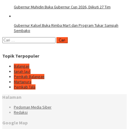
Gubernur Muhidin Buka Gubernur Cup 2026, Diikuti 27 Tim
Gubernur Kalsel Buka Rimba Mart dan Program Tukar Sampah
Sembako
Cari
untuk:
Topik Terpopuler
Balangan
tanah laut
Pemkab Balangan
Martapura
Pemkab Tala
Halaman
Pedoman Media Siber
Redaksi
Google Map