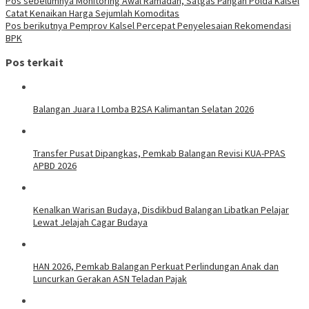
Navigasi
Pos sebelumnya
Monitoring Awal Ramadan, Satgas Pangan Polda Kalsel
Catat Kenaikan Harga Sejumlah Komoditas
pos
Pos berikutnya
Pemprov Kalsel Percepat Penyelesaian Rekomendasi
BPK
Pos terkait
Balangan Juara I Lomba B2SA Kalimantan Selatan 2026
Transfer Pusat Dipangkas, Pemkab Balangan Revisi KUA-PPAS
APBD 2026
Kenalkan Warisan Budaya, Disdikbud Balangan Libatkan Pelajar
Lewat Jelajah Cagar Budaya
HAN 2026, Pemkab Balangan Perkuat Perlindungan Anak dan
Luncurkan Gerakan ASN Teladan Pajak