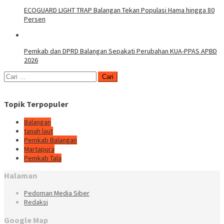
ECOGUARD LIGHT TRAP Balangan Tekan Populasi Hama hingga 80
Persen
Pemkab dan DPRD Balangan Sepakati Perubahan KUA-PPAS APBD
2026
Cari
untuk:
Topik Terpopuler
Balangan
tanah laut
Pemkab Balangan
Martapura
Pemkab Tala
Halaman
Pedoman Media Siber
Redaksi
Google Map