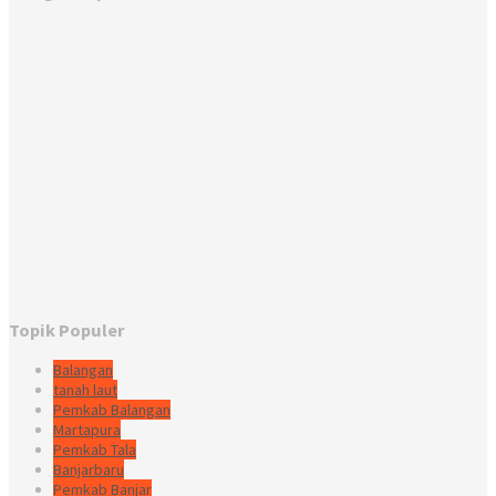
Topik Populer
Balangan
tanah laut
Pemkab Balangan
Martapura
Pemkab Tala
Banjarbaru
Pemkab Banjar