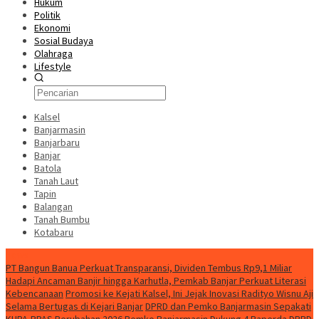
Hukum
Politik
Ekonomi
Sosial Budaya
Olahraga
Lifestyle
Kalsel
Banjarmasin
Banjarbaru
Banjar
Batola
Tanah Laut
Tapin
Balangan
Tanah Bumbu
Kotabaru
News
PT Bangun Banua Perkuat Transparansi, Dividen Tembus Rp9,1 Miliar
Hadapi Ancaman Banjir hingga Karhutla, Pemkab Banjar Perkuat Literasi
Kebencanaan
Promosi ke Kejati Kalsel, Ini Jejak Inovasi Radityo Wisnu Aji
Selama Bertugas di Kejari Banjar
DPRD dan Pemko Banjarmasin Sepakati