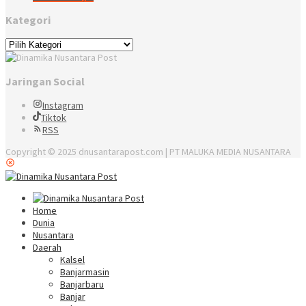
Kategori
Kategori
Jaringan Social
Instagram
Tiktok
RSS
Copyright © 2025 dnusantarapost.com | PT MALUKA MEDIA NUSANTARA
Home
Dunia
Nusantara
Daerah
Kalsel
Banjarmasin
Banjarbaru
Banjar