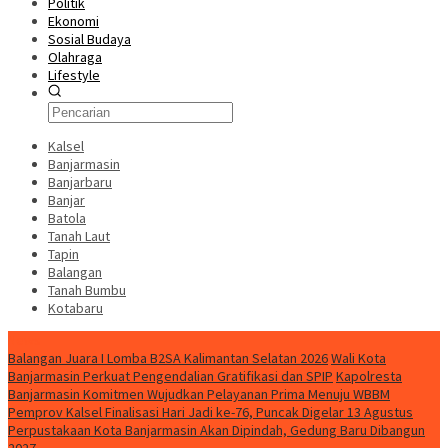
Politik
Ekonomi
Sosial Budaya
Olahraga
Lifestyle
Kalsel
Banjarmasin
Banjarbaru
Banjar
Batola
Tanah Laut
Tapin
Balangan
Tanah Bumbu
Kotabaru
News
Balangan Juara I Lomba B2SA Kalimantan Selatan 2026
Wali Kota
Banjarmasin Perkuat Pengendalian Gratifikasi dan SPIP
Kapolresta
Banjarmasin Komitmen Wujudkan Pelayanan Prima Menuju WBBM
Pemprov Kalsel Finalisasi Hari Jadi ke-76, Puncak Digelar 13 Agustus
Perpustakaan Kota Banjarmasin Akan Dipindah, Gedung Baru Dibangun