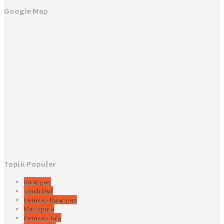
Google Map
Topik Populer
Balangan
tanah laut
Pemkab Balangan
Martapura
Pemkab Tala