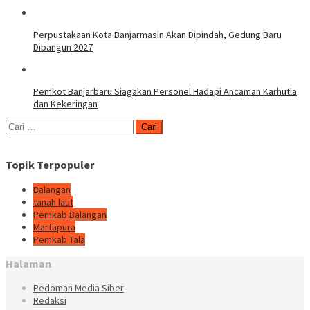
Perpustakaan Kota Banjarmasin Akan Dipindah, Gedung Baru
Dibangun 2027
Pemkot Banjarbaru Siagakan Personel Hadapi Ancaman Karhutla
dan Kekeringan
Cari
untuk:
Topik Terpopuler
Balangan
tanah laut
Pemkab Balangan
Martapura
Pemkab Tala
Halaman
Pedoman Media Siber
Redaksi