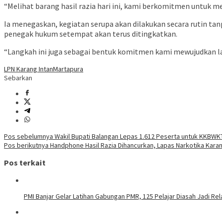
“Melihat barang hasil razia hari ini, kami berkomitmen untuk 
Ia menegaskan, kegiatan serupa akan dilakukan secara rutin t
penegak hukum setempat akan terus ditingkatkan.
“Langkah ini juga sebagai bentuk komitmen kami mewujudkan lapa
LPN Karang Intan
Martapura
Sebarkan
Navigasi
Pos sebelumnya
Wakil Bupati Balangan Lepas 1.612 Peserta untuk KKBWKT
Pos berikutnya
Handphone Hasil Razia Dihancurkan, Lapas Narkotika Kar
pos
Pos terkait
PMI Banjar Gelar Latihan Gabungan PMR, 125 Pelajar Diasah Jadi R