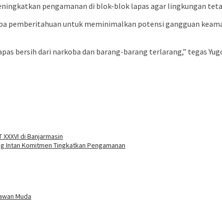
meningkatkan pengamanan di blok-blok lapas agar lingkungan tetap
anpa pemberitahuan untuk meminimalkan potensi gangguan keamana
s bersih dari narkoba dan barang-barang terlarang,” tegas Yugo.
 XXXVI di Banjarmasin
ang Intan Komitmen Tingkatkan Pengamanan
elawan Muda