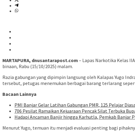
MARTAPURA, dnusantarapost.com
– Lapas Narkotika Kelas I
binaan, Rabu (15/10/2025) malam.
Razia gabungan yang dipimpin langsung oleh Kalapas Yugo Indra
tersebut, petugas menemukan berbagai barang terlarang seperti 
Bacaan Lainnya
PMI Banjar Gelar Latihan Gabungan PMR, 125 Pelajar Dias
706 Pesilat Ramaikan Kejuaraan Pencak Silat Terbuka Bupa
Hadapi Ancaman Banjir hingga Karhutla, Pemkab Banjar P
Menurut Yugo, temuan itu menjadi evaluasi penting bagi pihak