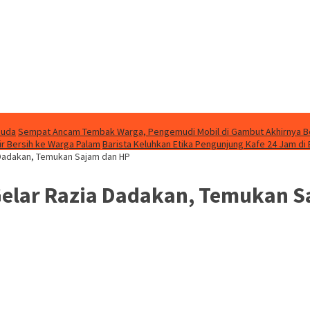
Muda
Sempat Ancam Tembak Warga, Pengemudi Mobil di Gambut Akhirnya 
ir Bersih ke Warga Palam
Barista Keluhkan Etika Pengunjung Kafe 24 Jam di
 Dadakan, Temukan Sajam dan HP
Gelar Razia Dadakan, Temukan 