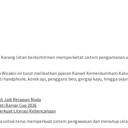
IA Karang Intan berkomitmen memperketat sistem pengamanan usa
 Wicaksi ini turut melibatkan jajaran Kanwil Kemenkumham Kalsel
handphone, korek api, penggaris besi, gergaji kayu, hingga seju
ah Jadi Relawan Muda
ti Banjar Cup 2026
erkuat Literasi Kebencanaan
nya untuk terus memperkuat sistem pengawasan dan menutup cela