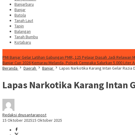
Banjarbaru
Banjar
Batola
Tanah Laut
Tapin
Balangan
Tanah Bumbu
Kotabaru
News
PMI Banjar Gelar Latihan Gabungan PMR, 125 Pelajar Diasah Jadi Relawan 
Banjar Cup 2026
Kemarau Melanda, Polsek Cempaka Salurkan 5.000 Liter A
Beranda
Daerah
Banjar
Lapas Narkotika Karang Intan Gelar Razia
Lapas Narkotika Karang Intan 
Redaksi dnusantarapost
15 Oktober 2025
15 Oktober 2025