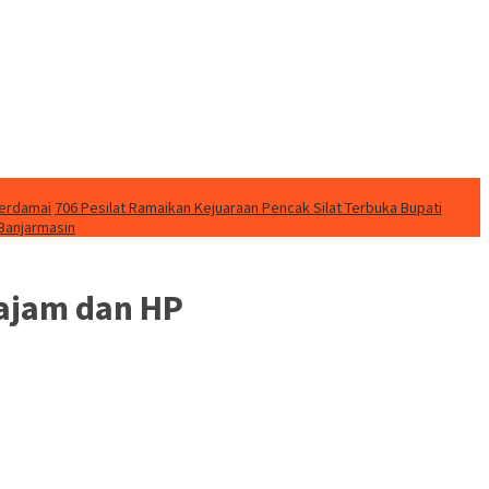
Berdamai
706 Pesilat Ramaikan Kejuaraan Pencak Silat Terbuka Bupati
 Banjarmasin
Sajam dan HP