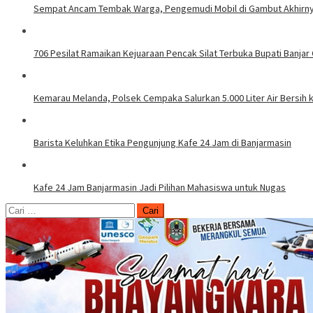
Sempat Ancam Tembak Warga, Pengemudi Mobil di Gambut Akhirn
706 Pesilat Ramaikan Kejuaraan Pencak Silat Terbuka Bupati Banjar
Kemarau Melanda, Polsek Cempaka Salurkan 5.000 Liter Air Bersih
Barista Keluhkan Etika Pengunjung Kafe 24 Jam di Banjarmasin
Kafe 24 Jam Banjarmasin Jadi Pilihan Mahasiswa untuk Nugas
Cari
untuk: