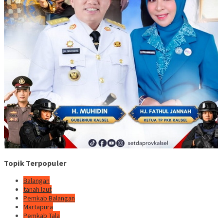
Topik Terpopuler
Balangan
tanah laut
Pemkab Balangan
Martapura
Pemkab Tala