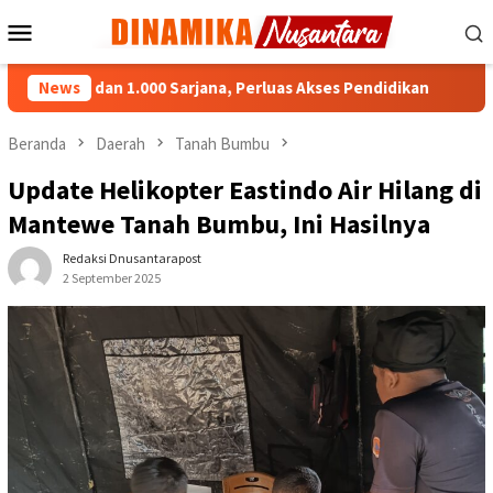
Loncat
Menu
ke
Mobile
konten
P dan 1.000 Sarjana, Perluas Akses Pendidikan
News
DPRD Bala
Beranda
Daerah
Tanah Bumbu
Update Helikopter Eastindo Air Hilang di
Mantewe Tanah Bumbu, Ini Hasilnya
Redaksi Dnusantarapost
2 September 2025