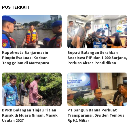
POS TERKAIT
Kapolresta Banjarmasin
Bupati Balangan Serahkan
Pimpin Evakuasi Korban
Beasiswa PIP dan 1.000 Sarjana,
Tenggelam di Martapura
Perluas Akses Pendidikan
DPRD Balangan Tinjau Titian
PT Bangun Banua Perkuat
Rusak di Muara Ninian, Masuk
Transparansi, Dividen Tembus
Usulan 2027
Rp9,1 Miliar