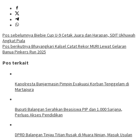
Navigasi
Pos sebelumnya
Biebie Cup U-9 Cetak Juara dan Harapan, SDIT Ukhuwah
Angkat Piala
pos
Pos berikutnya
Bhayangkari Kalsel Catat Rekor MURI Lewat Gelaran
Banua Pinkers Run 2025
Pos terkait
Kapolresta Banjarmasin Pimpin Evakuasi Korban Tenggelam di
Martapura
Bupati Balangan Serahkan Beasiswa PIP dan 1.000 Sarjana,
Perluas Akses Pendidikan
DPRD Balangan Tinjau Titian Rusak di Muara Ninian, Masuk Usulan