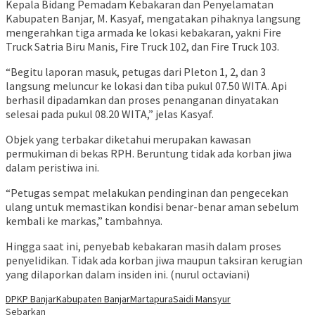
Kepala Bidang Pemadam Kebakaran dan Penyelamatan
Kabupaten Banjar, M. Kasyaf, mengatakan pihaknya langsung
mengerahkan tiga armada ke lokasi kebakaran, yakni Fire
Truck Satria Biru Manis, Fire Truck 102, dan Fire Truck 103.
“Begitu laporan masuk, petugas dari Pleton 1, 2, dan 3
langsung meluncur ke lokasi dan tiba pukul 07.50 WITA. Api
berhasil dipadamkan dan proses penanganan dinyatakan
selesai pada pukul 08.20 WITA,” jelas Kasyaf.
Objek yang terbakar diketahui merupakan kawasan
permukiman di bekas RPH. Beruntung tidak ada korban jiwa
dalam peristiwa ini.
“Petugas sempat melakukan pendinginan dan pengecekan
ulang untuk memastikan kondisi benar-benar aman sebelum
kembali ke markas,” tambahnya.
Hingga saat ini, penyebab kebakaran masih dalam proses
penyelidikan. Tidak ada korban jiwa maupun taksiran kerugian
yang dilaporkan dalam insiden ini. (nurul octaviani)
DPKP Banjar
Kabupaten Banjar
Martapura
Saidi Mansyur
Sebarkan