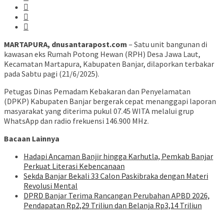
MARTAPURA, dnusantarapost.com
– Satu unit bangunan di
kawasan eks Rumah Potong Hewan (RPH) Desa Jawa Laut,
Kecamatan Martapura, Kabupaten Banjar, dilaporkan terbakar
pada Sabtu pagi (21/6/2025).
Petugas Dinas Pemadam Kebakaran dan Penyelamatan
(DPKP) Kabupaten Banjar bergerak cepat menanggapi laporan
masyarakat yang diterima pukul 07.45 WITA melalui grup
WhatsApp dan radio frekuensi 146.900 MHz.
Bacaan Lainnya
Hadapi Ancaman Banjir hingga Karhutla, Pemkab Banjar
Perkuat Literasi Kebencanaan
Sekda Banjar Bekali 33 Calon Paskibraka dengan Materi
Revolusi Mental
DPRD Banjar Terima Rancangan Perubahan APBD 2026,
Pendapatan Rp2,29 Triliun dan Belanja Rp3,14 Triliun