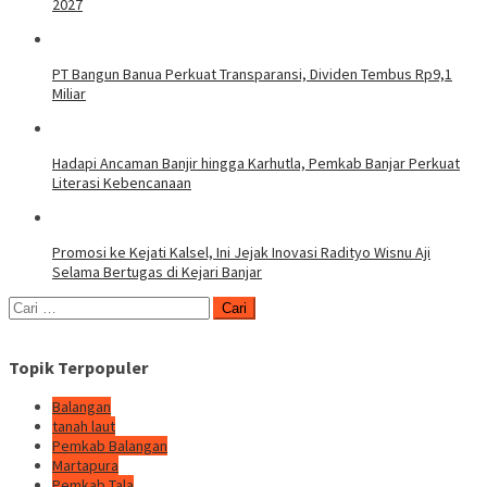
2027
PT Bangun Banua Perkuat Transparansi, Dividen Tembus Rp9,1
Miliar
Hadapi Ancaman Banjir hingga Karhutla, Pemkab Banjar Perkuat
Literasi Kebencanaan
Promosi ke Kejati Kalsel, Ini Jejak Inovasi Radityo Wisnu Aji
Selama Bertugas di Kejari Banjar
Cari
untuk:
Topik Terpopuler
Balangan
tanah laut
Pemkab Balangan
Martapura
Pemkab Tala