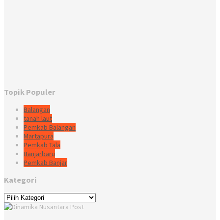
Topik Populer
Balangan
tanah laut
Pemkab Balangan
Martapura
Pemkab Tala
Banjarbaru
Pemkab Banjar
Kategori
Kategori