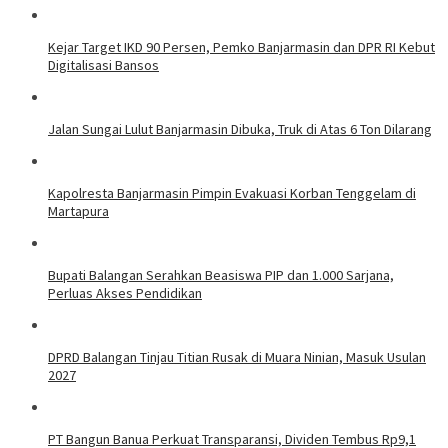
Kejar Target IKD 90 Persen, Pemko Banjarmasin dan DPR RI Kebut
Digitalisasi Bansos
Jalan Sungai Lulut Banjarmasin Dibuka, Truk di Atas 6 Ton Dilarang
Kapolresta Banjarmasin Pimpin Evakuasi Korban Tenggelam di
Martapura
Bupati Balangan Serahkan Beasiswa PIP dan 1.000 Sarjana,
Perluas Akses Pendidikan
DPRD Balangan Tinjau Titian Rusak di Muara Ninian, Masuk Usulan
2027
PT Bangun Banua Perkuat Transparansi, Dividen Tembus Rp9,1