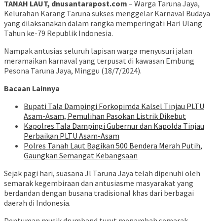
TANAH LAUT, dnusantarapost.com
– Warga Taruna Jaya,
Kelurahan Karang Taruna sukses menggelar Karnaval Budaya
yang dilaksanakan dalam rangka memperingati Hari Ulang
Tahun ke-79 Republik Indonesia.
Nampak antusias seluruh lapisan warga menyusuri jalan
meramaikan karnaval yang terpusat di kawasan Embung
Pesona Taruna Jaya, Minggu (18/7/2024).
Bacaan Lainnya
Bupati Tala Dampingi Forkopimda Kalsel Tinjau PLTU
Asam-Asam, Pemulihan Pasokan Listrik Dikebut
Kapolres Tala Dampingi Gubernur dan Kapolda Tinjau
Perbaikan PLTU Asam-Asam
Polres Tanah Laut Bagikan 500 Bendera Merah Putih,
Gaungkan Semangat Kebangsaan
Sejak pagi hari, suasana Jl Taruna Jaya telah dipenuhi oleh
semarak kegembiraan dan antusiasme masyarakat yang
berdandan dengan busana tradisional khas dari berbagai
daerah di Indonesia.
Dentuman musik drumband turut menambah semarak