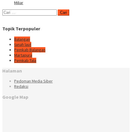
Miliar
Cari
untuk:
Topik Terpopuler
Balangan
tanah laut
Pemkab Balangan
Martapura
Pemkab Tala
Halaman
Pedoman Media Siber
Redaksi
Google Map