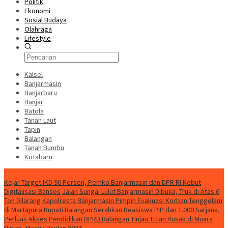
Politik
Ekonomi
Sosial Budaya
Olahraga
Lifestyle
Kalsel
Banjarmasin
Banjarbaru
Banjar
Batola
Tanah Laut
Tapin
Balangan
Tanah Bumbu
Kotabaru
News
Kejar Target IKD 90 Persen, Pemko Banjarmasin dan DPR RI Kebut
Digitalisasi Bansos
Jalan Sungai Lulut Banjarmasin Dibuka, Truk di Atas 6
Ton Dilarang
Kapolresta Banjarmasin Pimpin Evakuasi Korban Tenggelam
di Martapura
Bupati Balangan Serahkan Beasiswa PIP dan 1.000 Sarjana,
Perluas Akses Pendidikan
DPRD Balangan Tinjau Titian Rusak di Muara