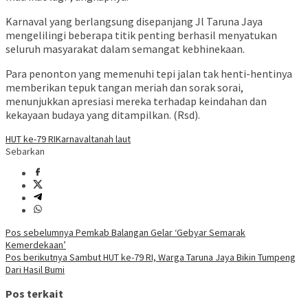
Karnaval yang berlangsung disepanjang Jl Taruna Jaya
mengelilingi beberapa titik penting berhasil menyatukan
seluruh masyarakat dalam semangat kebhinekaan.
Para penonton yang memenuhi tepi jalan tak henti-hentinya
memberikan tepuk tangan meriah dan sorak sorai,
menunjukkan apresiasi mereka terhadap keindahan dan
kekayaan budaya yang ditampilkan. (Rsd).
HUT ke-79 RI
Karnaval
tanah laut
Sebarkan
Navigasi
Pos sebelumnya
Pemkab Balangan Gelar ‘Gebyar Semarak
Kemerdekaan’
pos
Pos berikutnya
Sambut HUT ke-79 RI, Warga Taruna Jaya Bikin Tumpeng
Dari Hasil Bumi
Pos terkait