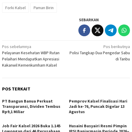
Forki Kalsel
Paman Birin
SEBARKAN
Navigasi
Pos sebelumnya
Pos berikutnya
Pelayanan Kesehatan WBP Rutan
Polisi Tangkap Dua Pengedar Sabu
pos
Pelaihari Mendapatkan Apresiasi
di Tanbu
Kakanwil Kemenkumham Kalsel
POS TERKAIT
PT Bangun Banua Perkuat
Pemprov Kalsel Finalisasi Hari
Transparansi, Dividen Tembus
Jadi ke-76, Puncak Digelar 13
Rp9,1 Miliar
Agustus
Job Fair Kalsel 2026 Buka 1.145
Husaini Busyairi Resmi Pimpin
Lowongan dari 46 Perusahaan
IPSI Banjarmasin Periode 2026–