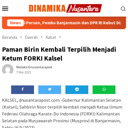
Loncat
Menu
ke
Mobile
konten
IKD 90 Persen, Pemko Banjarmasin dan DPR RI Kebut Digitalisasi 
News
Beranda
Daerah
Kalsel
Paman Birin Kembali Terpilih Menjadi
Ketum FORKI Kalsel
Redaksi Dnusantarapost
7 Mei 2023
KALSEL, dnusantarapost.com -Gubernur Kalimantan Selatan
(Kalsel), Sahbirin Noor terpilih kembali menjadi Ketua Umum
Federasi Olahraga Karate-Do Indonesia (FORKI) Kalimantan
Selatan pada Musyawarah Provinsi (Musprov) di Banjarmasin,
Sabtu (6/5/2023).