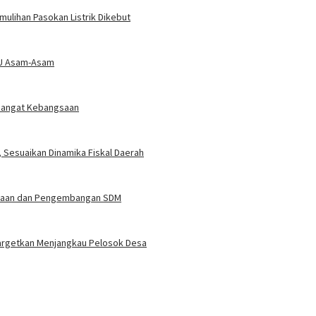
mulihan Pasokan Listrik Dikebut
LTU Asam-Asam
emangat Kebangsaan
Sesuaikan Dinamika Fiskal Daerah
binaan dan Pengembangan SDM
Targetkan Menjangkau Pelosok Desa