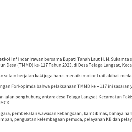
tkol Inf Indar Irawan bersama Bupati Tanah Laut H. M. Sukamta 
n Desa (TMMD) ke-117 Tahun 2023, di Desa Telaga Langsat, Keca
selain berjalan kaki juga harus menaiki motor trail akibat meda
n Forkopimda bahwa pelaksanaan TMMD ke – 117 ini sasaran yang
badan jalan penghubung antara desa Telaga Langsat Kecamatan T
 MCK.
negara, pembekalan wawasan kebangsaan, kamtibmas, bahaya nark
sampah, penguatan kelembagaan pemuda, pelayanan KB dan pelaya