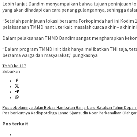
Lebih lanjut Dandim menyampaikan bahwa tujuan peninjauan lok
yang akan dihadapi dan cara penanggulangannya, sehingga dala
“Setelah peninjauan lokasi bersama Forkopimda hari ini Kodi
pelaksanaan TMMD nanti, terkait masalah cuaca akhir – akhir in
Dalam pelaksanaan TMMD Dandim sangat mengharapkan kekompa
“Dalam program TMMD ini tidak hanya melibatkan TNI saja, tet
bersama warga dan masyarakat,” pungkasnya.
TMMD ke 117
Sebarkan
Navigasi
Pos sebelumnya
Jalan Bebas Hambatan Banjarbaru-Batulicin Tahun Depan
Pos berikutnya
Kadispotdirga Lanud Sjamsudin Noor Perkenalkan Olahgara 
pos
Pos terkait