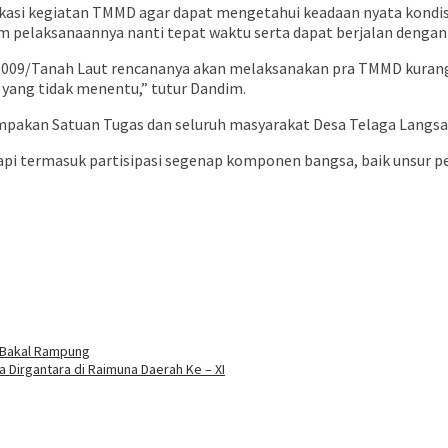
asi kegiatan TMMD agar dapat mengetahui keadaan nyata kondisi
m pelaksanaannya nanti tepat waktu serta dapat berjalan dengan
m 1009/Tanah Laut rencananya akan melaksanakan pra TMMD kuran
i yang tidak menentu,” tutur Dandim.
kan Satuan Tugas dan seluruh masyarakat Desa Telaga Langsa
api termasuk partisipasi segenap komponen bangsa, baik unsur p
 Bakal Rampung
Dirgantara di Raimuna Daerah Ke – XI