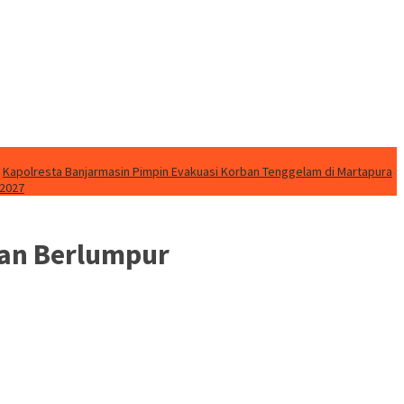
Kapolresta Banjarmasin Pimpin Evakuasi Korban Tenggelam di Martapura
 2027
lan Berlumpur