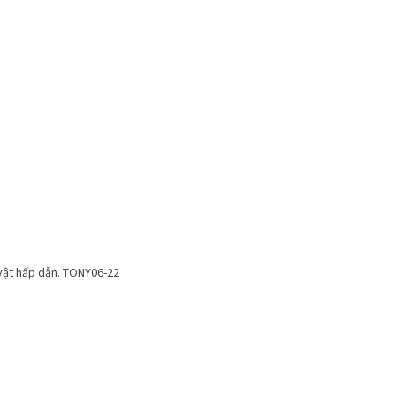
 vật hấp dẫn. TONY06-22