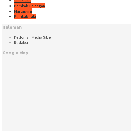
tanah laut
Pemkab Balangan
Martapura
Pemkab Tala
Halaman
Pedoman Media Siber
Redaksi
Google Map