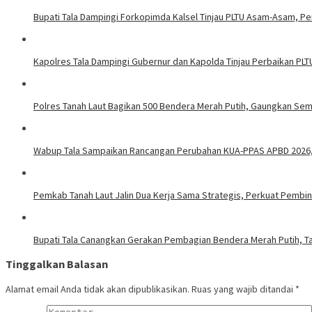
Bupati Tala Dampingi Forkopimda Kalsel Tinjau PLTU Asam-Asam, Pe
Kapolres Tala Dampingi Gubernur dan Kapolda Tinjau Perbaikan P
Polres Tanah Laut Bagikan 500 Bendera Merah Putih, Gaungkan S
Wabup Tala Sampaikan Rancangan Perubahan KUA-PPAS APBD 2026, 
Pemkab Tanah Laut Jalin Dua Kerja Sama Strategis, Perkuat Pem
Bupati Tala Canangkan Gerakan Pembagian Bendera Merah Putih, 
Tinggalkan Balasan
Alamat email Anda tidak akan dipublikasikan.
Ruas yang wajib ditandai
*