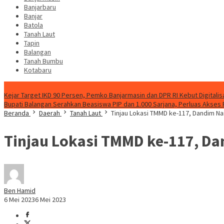
Banjarbaru
Banjar
Batola
Tanah Laut
Tapin
Balangan
Tanah Bumbu
Kotabaru
News
Kejar Target IKD 90 Persen, Pemko Banjarmasin dan DPR RI Kebut Digitalis
Bupati Balangan Serahkan Beasiswa PIP dan 1.000 Sarjana, Perluas Akses
Beranda
Daerah
Tanah Laut
Tinjau Lokasi TMMD ke-117, Dandim Nai
Tinjau Lokasi TMMD ke-117, Da
Ben Hamid
6 Mei 2023
6 Mei 2023