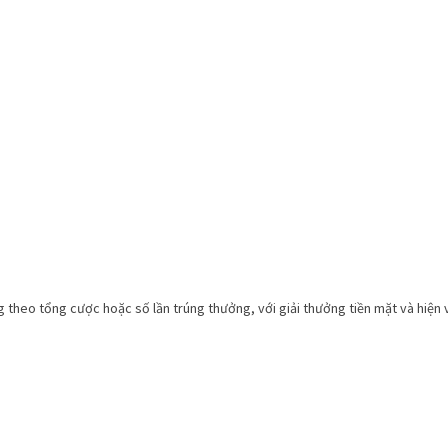
g theo tổng cược hoặc số lần trúng thưởng, với giải thưởng tiền mặt và hiện