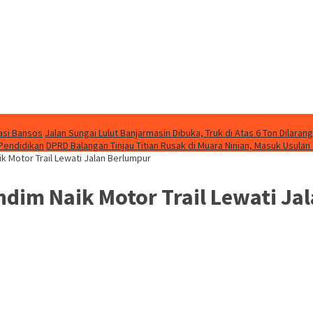
asi Bansos
Jalan Sungai Lulut Banjarmasin Dibuka, Truk di Atas 6 Ton Dilarang
 Pendidikan
DPRD Balangan Tinjau Titian Rusak di Muara Ninian, Masuk Usulan
k Motor Trail Lewati Jalan Berlumpur
ndim Naik Motor Trail Lewati Ja