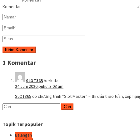
Komentar
1 Komentar
SLOT365
berkata:
24 Juni 2026 pukul 3:03 am
SLOT365
có chương trình “Slot Master” – thi đấu theo tuần, xếp hạn
Cari
untuk:
Topik Terpopuler
Balangan