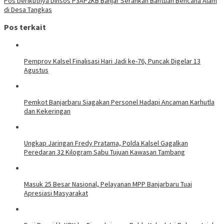
Pos berikutnya
Dinsos P3AP2KB Banjar Serahkan Bantuan Bencana Alam
di Desa Tangkas
Pos terkait
Pemprov Kalsel Finalisasi Hari Jadi ke-76, Puncak Digelar 13
Agustus
Pemkot Banjarbaru Siagakan Personel Hadapi Ancaman Karhutla
dan Kekeringan
Ungkap Jaringan Fredy Pratama, Polda Kalsel Gagalkan
Peredaran 32 Kilogram Sabu Tujuan Kawasan Tambang
Masuk 25 Besar Nasional, Pelayanan MPP Banjarbaru Tuai
Apresiasi Masyarakat