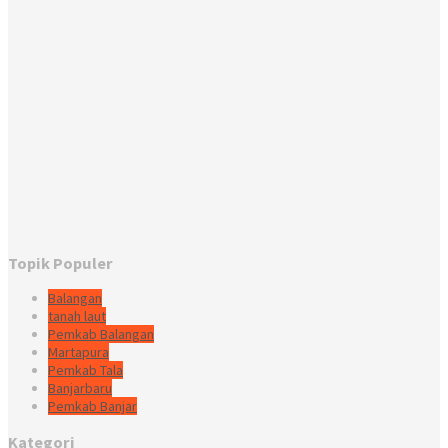
Topik Populer
Balangan
tanah laut
Pemkab Balangan
Martapura
Pemkab Tala
Banjarbaru
Pemkab Banjar
Kategori