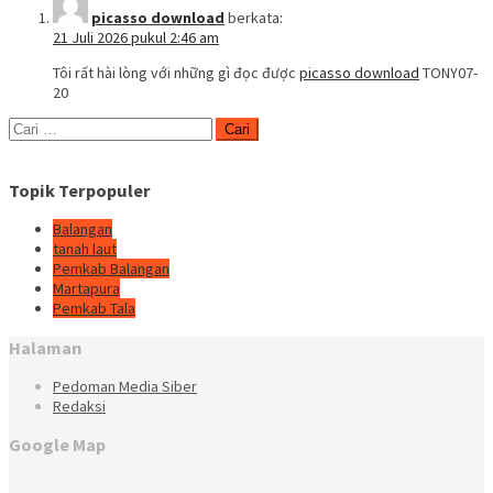
picasso download
berkata:
21 Juli 2026 pukul 2:46 am
Tôi rất hài lòng với những gì đọc được
picasso download
TONY07-
20
Cari
untuk:
Topik Terpopuler
Balangan
tanah laut
Pemkab Balangan
Martapura
Pemkab Tala
Halaman
Pedoman Media Siber
Redaksi
Google Map