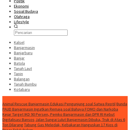
Politik
Ekonomi
Sosial Budaya
Olahraga
Lifestyle
Kalsel
Banjarmasin
Banjarbaru
Banjar
Batola
Tanah Laut
Tapin
Balangan
Tanah Bumbu
Kotabaru
News
Animal Rescue Banjarmasin Edukasi Pengunjung soal Satwa Reptil
Bunda
PAUD Banjarmasin Ingatkan Remaja soal Bahaya FOMO dan Narkoba
Kejar Target IKD 90 Persen, Pemko Banjarmasin dan DPR RI Kebut
Digitalisasi Bansos
Jalan Sungai Lulut Banjarmasin Dibuka, Truk di Atas 6
Ton Dilarang
Tabung Gas Meledak, Kebakaran Hanguskan 17 Kios di