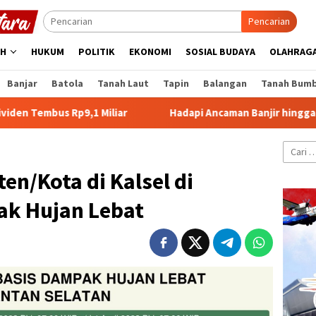
Pencarian
AH
HUKUM
POLITIK
EKONOMI
SOSIAL BUDAYA
OLAHRAG
Banjar
Batola
Tanah Laut
Tapin
Balangan
Tanah Bum
 Rp9,1 Miliar
Hadapi Ancaman Banjir hingga Karhutla, P
Cari
untuk:
en/Kota di Kalsel di
ak Hujan Lebat