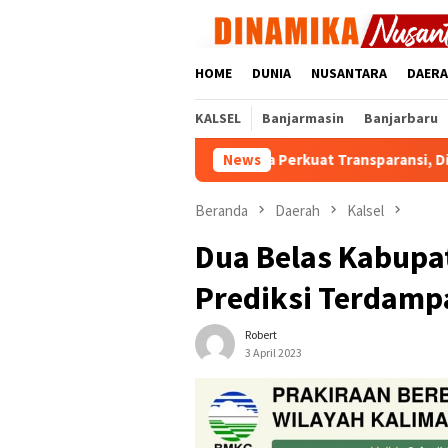
Loncat
ke
konten
HOME
DUNIA
NUSANTARA
DAER
KALSEL
Banjarmasin
Banjarbaru
PT Bangun Banua Perkuat Transparansi, Dividen Tembus
News
Beranda
Daerah
Kalsel
Dua Belas Kabupat
Prediksi Terdamp
Robert
3 April 2023