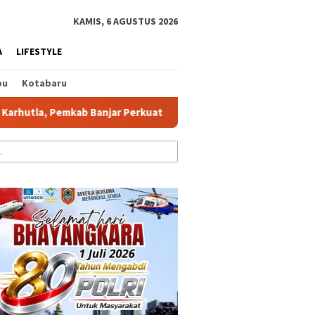
tutup
KAMIS, 6 AGUSTUS 2026
A
LIFESTYLE
bu
Kotabaru
emkab Banjar Perkuat Literasi Kebencanaan
Promosi ke Ke