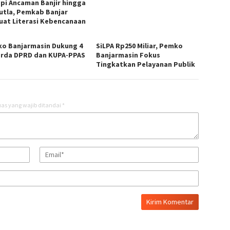
pi Ancaman Banjir hingga
utla, Pemkab Banjar
uat Literasi Kebencanaan
o Banjarmasin Dukung 4
SiLPA Rp250 Miliar, Pemko
rda DPRD dan KUPA-PPAS
Banjarmasin Fokus
Tingkatkan Pelayanan Publik
as yang wajib ditandai
*