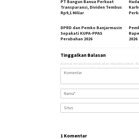
PT Bangun Banua Perkuat
Hada
Transparansi, Dividen Tembus
Karh
Rp9,1 Miliar
Perk
DPRD dan Pemko Banjarmasin
Pemk
Sepakati KUPA-PPAS
Rape
Perubahan 2026
2026
Tinggalkan Balasan
Alamat email Anda tidak akan dipublikasikan.
Ru
1 Komentar