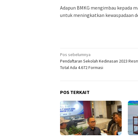
Adapun BMKG mengimbau kepada masy
untuk meningkatkan kewaspadaan de
Navigasi
Pos sebelumnya
Pendaftaran Sekolah Kedinasan 2023 Resm
pos
Total Ada 4.672 Formasi
POS TERKAIT