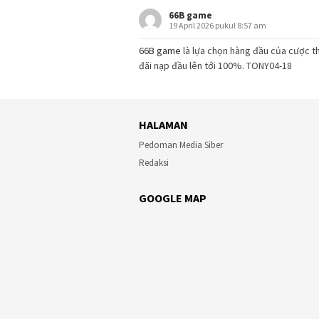
66B game
19 April 2026 pukul 8:57 am
66B game
là lựa chọn hàng đầu của cược th
đãi nạp đầu lên tới 100%. TONY04-18
HALAMAN
Pedoman Media Siber
Redaksi
GOOGLE MAP