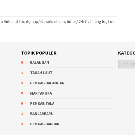
ủ Việt nhờ tốc độ nạp/rút siêu nhanh, hỗ trợ 24/7 và hàng loạt ưu
TOPIK POPULER
KATEGO
Kategori
BALANGAN
TANAH LAUT
PEMKAB BALANGAN
MARTAPURA
PEMKAB TALA
BANJARBARU
PEMKAB BANJAR