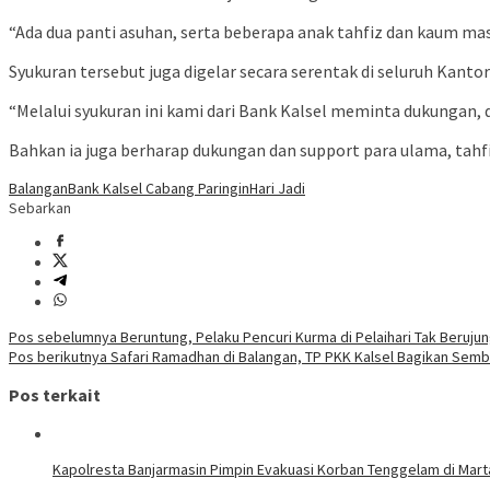
“Ada dua panti asuhan, serta beberapa anak tahfiz dan kaum mas
Syukuran tersebut juga digelar secara serentak di seluruh Kanto
“Melalui syukuran ini kami dari Bank Kalsel meminta dukungan,
Bahkan ia juga berharap dukungan dan support para ulama, tahf
Balangan
Bank Kalsel Cabang Paringin
Hari Jadi
Sebarkan
Navigasi
Pos sebelumnya
Beruntung, Pelaku Pencuri Kurma di Pelaihari Tak Berujun
Pos berikutnya
Safari Ramadhan di Balangan, TP PKK Kalsel Bagikan Semb
pos
Pos terkait
Kapolresta Banjarmasin Pimpin Evakuasi Korban Tenggelam di Mar