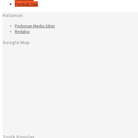
Pemkab Tala
Halaman
Pedoman Media Siber
Redaksi
Google Map
Topik Populer