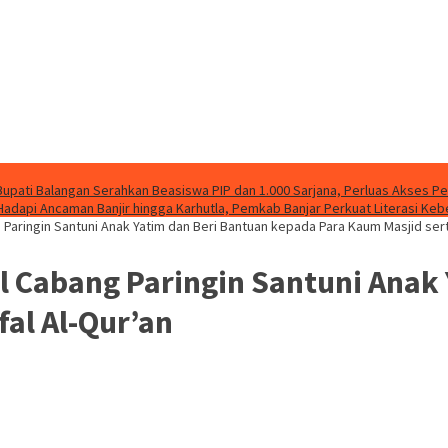
Bupati Balangan Serahkan Beasiswa PIP dan 1.000 Sarjana, Perluas Akses P
Hadapi Ancaman Banjir hingga Karhutla, Pemkab Banjar Perkuat Literasi Ke
Paringin Santuni Anak Yatim dan Beri Bantuan kepada Para Kaum Masjid sert
l Cabang Paringin Santuni Anak
al Al-Qur’an