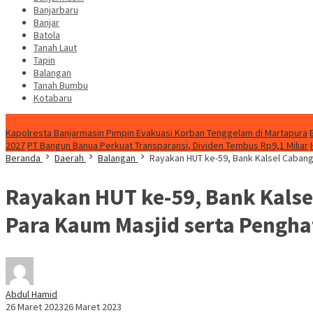
Banjarbaru
Banjar
Batola
Tanah Laut
Tapin
Balangan
Tanah Bumbu
Kotabaru
News
Kapolresta Banjarmasin Pimpin Evakuasi Korban Tenggelam di Martapura
2027
PT Bangun Banua Perkuat Transparansi, Dividen Tembus Rp9,1 Miliar
Beranda
Daerah
Balangan
Rayakan HUT ke-59, Bank Kalsel Cabang 
Rayakan HUT ke-59, Bank Kalse
Para Kaum Masjid serta Penghaf
Abdul Hamid
26 Maret 2023
26 Maret 2023