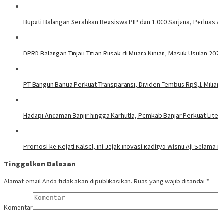
Bupati Balangan Serahkan Beasiswa PIP dan 1.000 Sarjana, Perluas
DPRD Balangan Tinjau Titian Rusak di Muara Ninian, Masuk Usulan 20
PT Bangun Banua Perkuat Transparansi, Dividen Tembus Rp9,1 Milia
Hadapi Ancaman Banjir hingga Karhutla, Pemkab Banjar Perkuat Lit
Promosi ke Kejati Kalsel, Ini Jejak Inovasi Radityo Wisnu Aji Selama 
Tinggalkan Balasan
Alamat email Anda tidak akan dipublikasikan.
Ruas yang wajib ditandai
*
Komentar