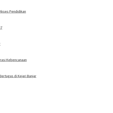
 Akses Pendidikan
27
r
erasi Kebencanaan
Bertugas di Kejari Banjar