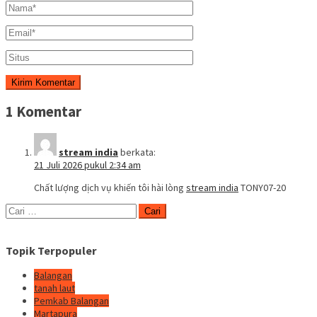
1 Komentar
stream india
berkata:
21 Juli 2026 pukul 2:34 am
Chất lượng dịch vụ khiến tôi hài lòng
stream india
TONY07-20
Cari
untuk:
Topik Terpopuler
Balangan
tanah laut
Pemkab Balangan
Martapura