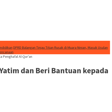
endidikan
DPRD Balangan Tinjau Titian Rusak di Muara Ninian, Masuk Usulan
bencanaan
a Penghafal Al-Qur'an
 Yatim dan Beri Bantuan kepada