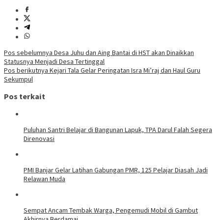
Navigasi
Pos sebelumnya
Desa Juhu dan Aing Bantai di HST akan Dinaikkan
Statusnya Menjadi Desa Tertinggal
pos
Pos berikutnya
Kejari Tala Gelar Peringatan Isra Mi’raj dan Haul Guru
Sekumpul
Pos terkait
Puluhan Santri Belajar di Bangunan Lapuk, TPA Darul Falah Segera
Direnovasi
PMI Banjar Gelar Latihan Gabungan PMR, 125 Pelajar Diasah Jadi
Relawan Muda
Sempat Ancam Tembak Warga, Pengemudi Mobil di Gambut
Akhirnya Berdamai