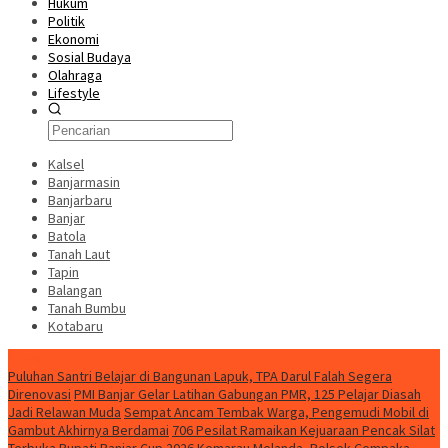
Hukum
Politik
Ekonomi
Sosial Budaya
Olahraga
Lifestyle
Kalsel
Banjarmasin
Banjarbaru
Banjar
Batola
Tanah Laut
Tapin
Balangan
Tanah Bumbu
Kotabaru
News
Puluhan Santri Belajar di Bangunan Lapuk, TPA Darul Falah Segera
Direnovasi
PMI Banjar Gelar Latihan Gabungan PMR, 125 Pelajar Diasah
Jadi Relawan Muda
Sempat Ancam Tembak Warga, Pengemudi Mobil di
Gambut Akhirnya Berdamai
706 Pesilat Ramaikan Kejuaraan Pencak Silat