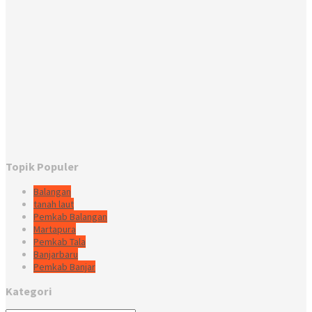
Topik Populer
Balangan
tanah laut
Pemkab Balangan
Martapura
Pemkab Tala
Banjarbaru
Pemkab Banjar
Kategori