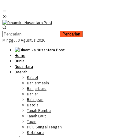
Menu
Mobile
Pencarian
Minggu, 9 Agustus 2026
Home
Dunia
Nusantara
Daerah
Kalsel
Banjarmasin
Banjarbaru
Banjar
Balangan
Batola
Tanah Bumbu
Tanah Laut
Tapin
Hulu Sungai Tengah
Kotabaru