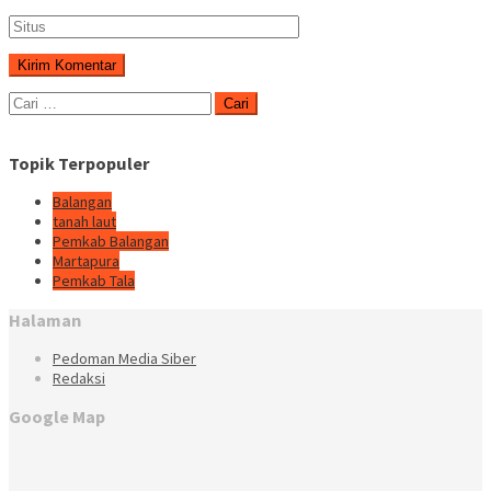
Cari
untuk:
Topik Terpopuler
Balangan
tanah laut
Pemkab Balangan
Martapura
Pemkab Tala
Halaman
Pedoman Media Siber
Redaksi
Google Map