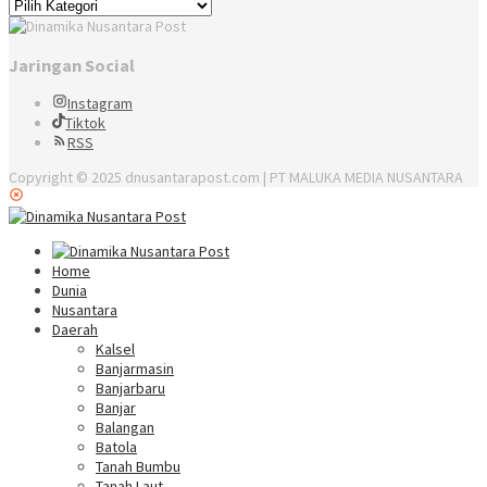
Kategori
Jaringan Social
Instagram
Tiktok
RSS
Copyright © 2025 dnusantarapost.com | PT MALUKA MEDIA NUSANTARA
Home
Dunia
Nusantara
Daerah
Kalsel
Banjarmasin
Banjarbaru
Banjar
Balangan
Batola
Tanah Bumbu
Tanah Laut