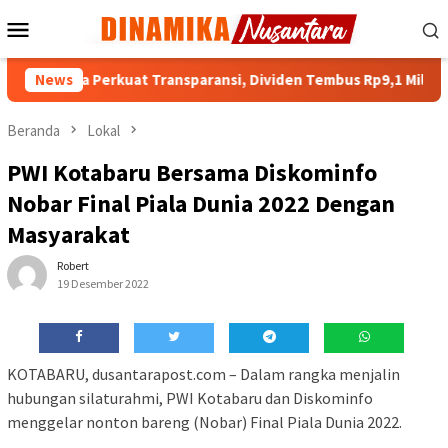
Loncat
Menu
ke
Mobile
konten
Banua Perkuat Transparansi, Dividen Tembus Rp9,1 Miliar
News
Beranda
Lokal
PWI Kotabaru Bersama Diskominfo
Nobar Final Piala Dunia 2022 Dengan
Masyarakat
Robert
19 Desember 2022
KOTABARU, dusantarapost.com – Dalam rangka menjalin
hubungan silaturahmi, PWI Kotabaru dan Diskominfo
menggelar nonton bareng (Nobar) Final Piala Dunia 2022.