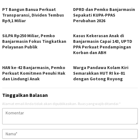
PT Bangun Banua Perkuat
DPRD dan Pemko Banjarmasin
Transparansi, Dividen Tembus
Sepakati KUPA-PPAS
Rp9,1 Miliar
Perubahan 2026
SiLPA Rp250 Miliar, Pemko
Kasus Kekerasan Anak di
Banjarmasin Fokus Tingkatkan
Banjarmasin Capai 143, UPTD
Pelayanan Publik
PPA Perkuat Pendampingan
Korban dan ABH
HAN ke-42 Banjarmasin, Pemko
Warga Pandawa Kolam Kiri
Perkuat Komitmen Penuhi Hak
Semarakkan HUT RI ke-81
dan Lindungi Anak
dengan Gotong Royong
Tinggalkan Balasan
Alamat email Anda tidak akan dipublikasikan.
Ruas yang wajib ditandai
*