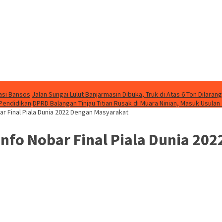
asi Bansos
Jalan Sungai Lulut Banjarmasin Dibuka, Truk di Atas 6 Ton Dilarang
 Pendidikan
DPRD Balangan Tinjau Titian Rusak di Muara Ninian, Masuk Usulan
r Final Piala Dunia 2022 Dengan Masyarakat
fo Nobar Final Piala Dunia 20