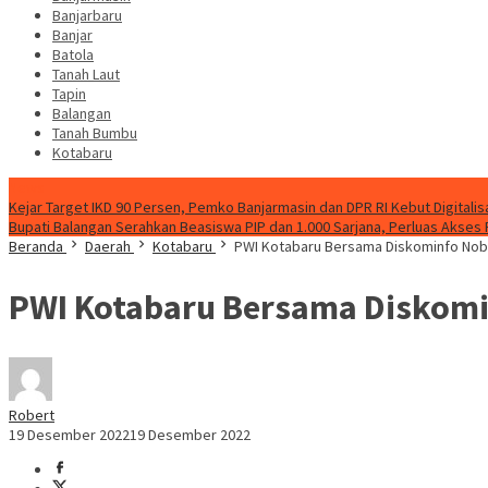
Banjarbaru
Banjar
Batola
Tanah Laut
Tapin
Balangan
Tanah Bumbu
Kotabaru
News
Kejar Target IKD 90 Persen, Pemko Banjarmasin dan DPR RI Kebut Digitalis
Bupati Balangan Serahkan Beasiswa PIP dan 1.000 Sarjana, Perluas Akses
Beranda
Daerah
Kotabaru
PWI Kotabaru Bersama Diskominfo Noba
PWI Kotabaru Bersama Diskomin
Robert
19 Desember 2022
19 Desember 2022