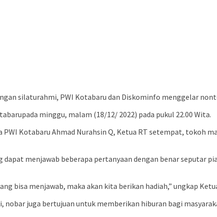
gan silaturahmi, PWI Kotabaru dan Diskominfo menggelar nonton
otabarupada minggu, malam (18/12/ 2022) pada pukul 22.00 Wita.
ua PWI Kotabaru Ahmad Nurahsin Q, Ketua RT setempat, tokoh ma
 dapat menjawab beberapa pertanyaan dengan benar seputar pial
yang bisa menjawab, maka akan kita berikan hadiah,” ungkap Ketu
 nobar juga bertujuan untuk memberikan hiburan bagi masyarakat