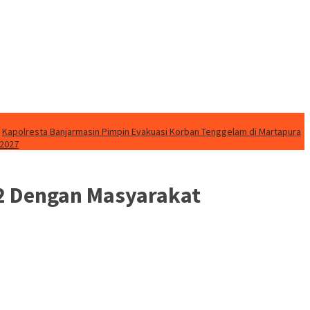
Kapolresta Banjarmasin Pimpin Evakuasi Korban Tenggelam di Martapura
 2027
22 Dengan Masyarakat