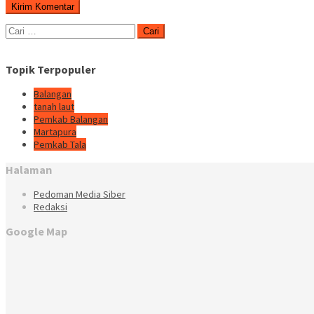
Cari
untuk:
Topik Terpopuler
Balangan
tanah laut
Pemkab Balangan
Martapura
Pemkab Tala
Halaman
Pedoman Media Siber
Redaksi
Google Map