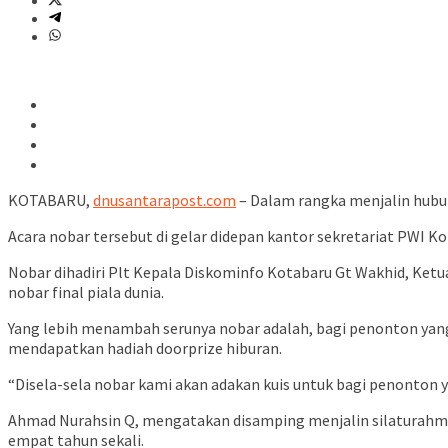
KOTABARU,
dnusantarapost.com
– Dalam rangka menjalin hubun
Acara nobar tersebut di gelar didepan kantor sekretariat PWI K
Nobar dihadiri Plt Kepala Diskominfo Kotabaru Gt Wakhid, Ket
nobar final piala dunia.
Yang lebih menambah serunya nobar adalah, bagi penonton yang
mendapatkan hadiah doorprize hiburan.
“Disela-sela nobar kami akan adakan kuis untuk bagi penonton 
Ahmad Nurahsin Q, mengatakan disamping menjalin silaturahmi,
empat tahun sekali.