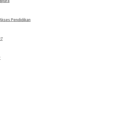
tapura
 Akses Pendidikan
27
r