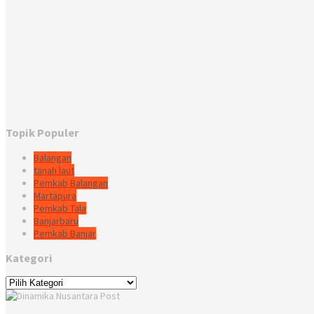
Topik Populer
Balangan
tanah laut
Pemkab Balangan
Martapura
Pemkab Tala
Banjarbaru
Pemkab Banjar
Kategori
Kategori