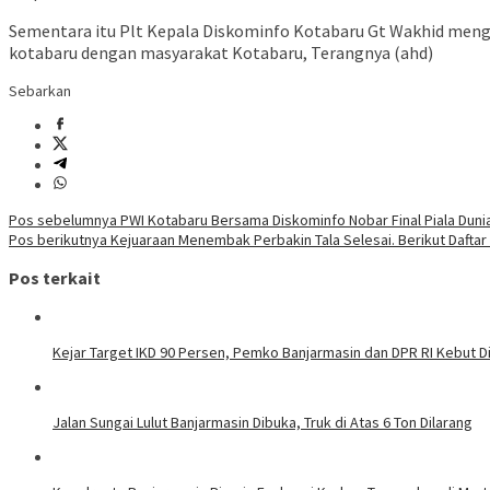
Sementara itu Plt Kepala Diskominfo Kotabaru Gt Wakhid meng
kotabaru dengan masyarakat Kotabaru, Terangnya (ahd)
Sebarkan
Navigasi
Pos sebelumnya
PWI Kotabaru Bersama Diskominfo Nobar Final Piala Dun
Pos berikutnya
Kejuaraan Menembak Perbakin Tala Selesai. Berikut Daftar
pos
Pos terkait
Kejar Target IKD 90 Persen, Pemko Banjarmasin dan DPR RI Kebut Di
Jalan Sungai Lulut Banjarmasin Dibuka, Truk di Atas 6 Ton Dilarang