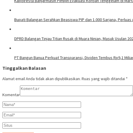
Kapolresta Banjarmasin Pimpin Evakuasi Korban Tenggelam di Mar
Bupati Balangan Serahkan Beasiswa PIP dan 1.000 Sarjana, Perluas
DPRD Balangan Tinjau Titian Rusak di Muara Ninian, Masuk Usulan 20
PT Bangun Banua Perkuat Transparansi, Dividen Tembus Rp9,1 Milia
Tinggalkan Balasan
Alamat email Anda tidak akan dipublikasikan.
Ruas yang wajib ditandai
*
Komentar