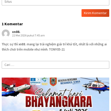
1 Komentar
xn88.
22 Mei 2026 pukul 7:45 am
Thực sự thì
xn88.
mang lại trải nghiệm giải trí khá tốt, nhất là với những ai
thích chơi trên mobile như mình. TONY05-21
Cari
untuk: