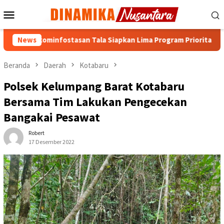
Loncat
Menu
ke
Mobile
konten
iskominfostasan Tala Siapkan Lima Program Prioritas Transformas
News
Beranda
Daerah
Kotabaru
Polsek Kelumpang Barat Kotabaru
Bersama Tim Lakukan Pengecekan
Bangakai Pesawat
Robert
17 Desember 2022