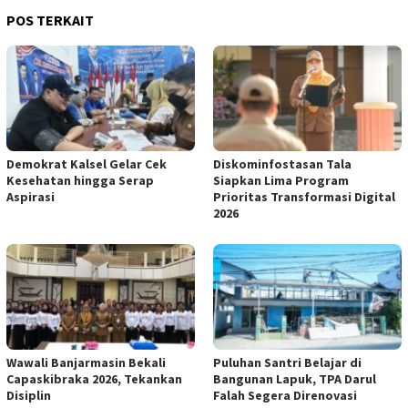
POS TERKAIT
Demokrat Kalsel Gelar Cek
Diskominfostasan Tala
Kesehatan hingga Serap
Siapkan Lima Program
Aspirasi
Prioritas Transformasi Digital
2026
Wawali Banjarmasin Bekali
Puluhan Santri Belajar di
Capaskibraka 2026, Tekankan
Bangunan Lapuk, TPA Darul
Disiplin
Falah Segera Direnovasi