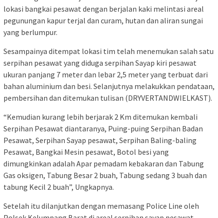
lokasi bangkai pesawat dengan berjalan kaki melintasi areal
pegunungan kapur terjal dan curam, hutan dan aliran sungai
yang berlumpur.
Sesampainya ditempat lokasi tim telah menemukan salah satu
serpihan pesawat yang diduga serpihan Sayap kiri pesawat
ukuran panjang 7 meter dan lebar 2,5 meter yang terbuat dari
bahan aluminium dan besi. Selanjutnya melakukkan pendataan,
pembersihan dan ditemukan tulisan (DRYVERTANDWIELKAST).
“Kemudian kurang lebih berjarak 2 Km ditemukan kembali
Serpihan Pesawat diantaranya, Puing-puing Serpihan Badan
Pesawat, Serpihan Sayap pesawat, Serpihan Baling-baling
Pesawat, Bangkai Mesin pesawat, Botol besi yang
dimungkinkan adalah Apar pemadam kebakaran dan Tabung
Gas oksigen, Tabung Besar 2 buah, Tabung sedang 3 buah dan
tabung Kecil 2 buah”, Ungkapnya.
Setelah itu dilanjutkan dengan memasang Police Line oleh
Polsek Kelumpang Barat di areal serpihan sayap pesawat,