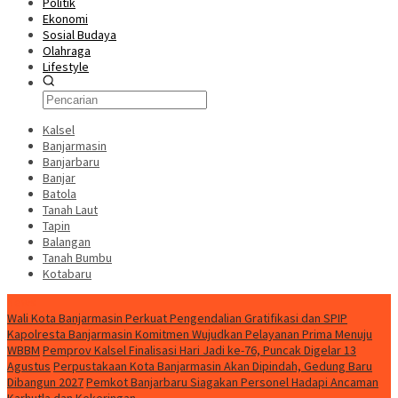
Politik
Ekonomi
Sosial Budaya
Olahraga
Lifestyle
Kalsel
Banjarmasin
Banjarbaru
Banjar
Batola
Tanah Laut
Tapin
Balangan
Tanah Bumbu
Kotabaru
News
Wali Kota Banjarmasin Perkuat Pengendalian Gratifikasi dan SPIP
Kapolresta Banjarmasin Komitmen Wujudkan Pelayanan Prima Menuju
WBBM
Pemprov Kalsel Finalisasi Hari Jadi ke-76, Puncak Digelar 13
Agustus
Perpustakaan Kota Banjarmasin Akan Dipindah, Gedung Baru
Dibangun 2027
Pemkot Banjarbaru Siagakan Personel Hadapi Ancaman