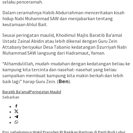
selaku penceramah.
Dalam ceramahnya Habib Abdurrahman menceritakan kisah
hidup Nabi Muhammad SAW dan menjabarkan tentang
keutamaan Ahlul Bait.
Seusai peringatan maulid, Khodimul Majlis Baratib Ba’amal
Ustadz Zainal Abidin atau lebih dikenal dengan Guru Zein
Attabany bersyukur Desa Tabanio kedatangan Dzurriyah Nabi
Muhammad SAW langsung dari Hadramaut, Yaman.
“Alhamdulillah, mudah-mudahan dengan kedatangan beliau ke
kampung kita tercinta dan nasehat-nasehat yang beliau
sampaikan membuat kampung kita makin berkah dan lebih
baik lagi.” harap Guru Zein. (𝗕𝗲𝗻).
Baratib Ba'amal
Peringatan Maulid
Sebarkan
Pos sebelumnya
Wakil Presiden RI Bagikan Bantuan di Panti Budi Luhur