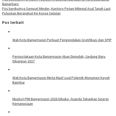
Navigasi
Banjarbaru
pos
Pos berikutnya
Sempat Minder, Kuntoro Petani Milenial Asal Tanah Laut
Putuskan Berangkat Ke Korea Selatan
Pos terkait
Wali Kota Banjarmasin Perkuat Pengendalian Gratifikasi dan SPIP
Perpustakaan Kota Banjarmasin Akan Dipindah, Gedung Baru
Dibangun 2027
Wali Kota Banjarmasin Minta Maaf soal Polemik Monumen Kayuh
Baimbai
Muskot PMI Banjarmasin 2026 Dibuka, Ananda Tekankan Sinergi
Kemanusiaan