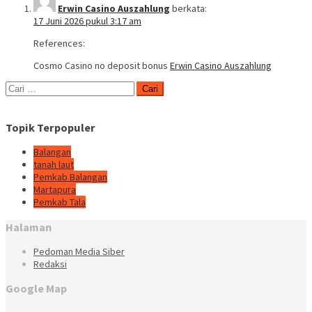
Erwin Casino Auszahlung
berkata:
17 Juni 2026 pukul 3:17 am
References:
Cosmo Casino no deposit bonus
Erwin Casino Auszahlung
Cari
untuk:
Topik Terpopuler
Balangan
tanah laut
Pemkab Balangan
Martapura
Pemkab Tala
Halaman
Pedoman Media Siber
Redaksi
Google Map