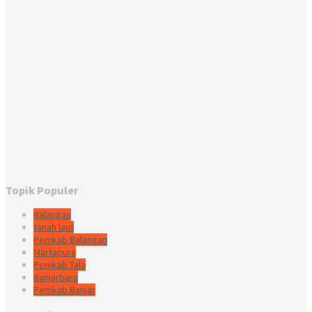
Topik Populer
Balangan
tanah laut
Pemkab Balangan
Martapura
Pemkab Tala
Banjarbaru
Pemkab Banjar