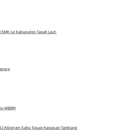
A/SMK se Kabupaten Tanah Laut.
tapura
uju WBBM
 32 Kilogram Sabu Tujuan Kawasan Tambang