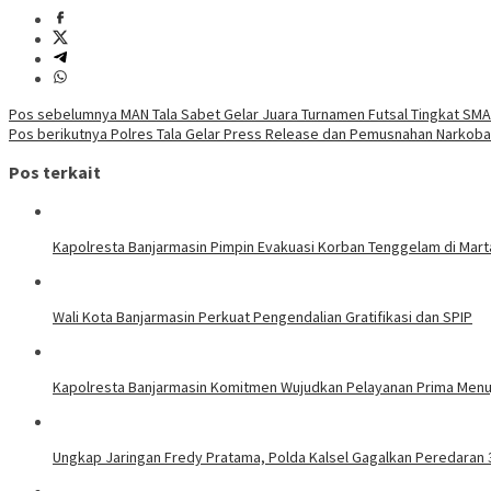
Navigasi
Pos sebelumnya
MAN Tala Sabet Gelar Juara Turnamen Futsal Tingkat SM
Pos berikutnya
Polres Tala Gelar Press Release dan Pemusnahan Narkoba
pos
Pos terkait
Kapolresta Banjarmasin Pimpin Evakuasi Korban Tenggelam di Mar
Wali Kota Banjarmasin Perkuat Pengendalian Gratifikasi dan SPIP
Kapolresta Banjarmasin Komitmen Wujudkan Pelayanan Prima Men
Ungkap Jaringan Fredy Pratama, Polda Kalsel Gagalkan Peredaran