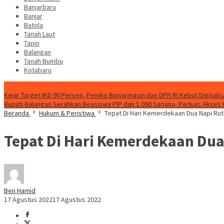
Banjarbaru
Banjar
Batola
Tanah Laut
Tapin
Balangan
Tanah Bumbu
Kotabaru
News
Kejar Target IKD 90 Persen, Pemko Banjarmasin dan DPR RI Kebut Digitalis
Bupati Balangan Serahkan Beasiswa PIP dan 1.000 Sarjana, Perluas Akses
Beranda
Hukum & Peristiwa
Tepat Di Hari Kemerdekaan Dua Napi Rut
Tepat Di Hari Kemerdekaan Dua
Ben Hamid
17 Agustus 2022
17 Agustus 2022