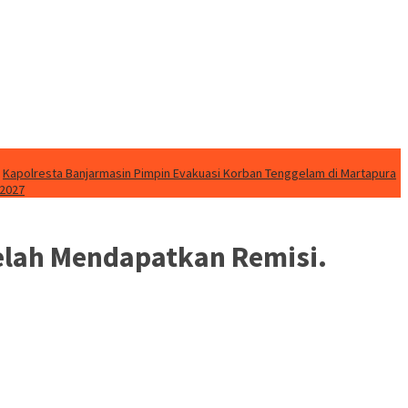
Kapolresta Banjarmasin Pimpin Evakuasi Korban Tenggelam di Martapura
 2027
telah Mendapatkan Remisi.