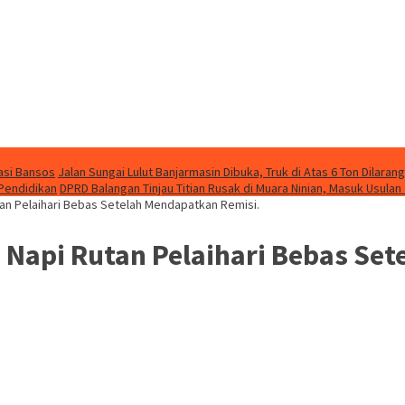
asi Bansos
Jalan Sungai Lulut Banjarmasin Dibuka, Truk di Atas 6 Ton Dilarang
 Pendidikan
DPRD Balangan Tinjau Titian Rusak di Muara Ninian, Masuk Usulan
an Pelaihari Bebas Setelah Mendapatkan Remisi.
 Napi Rutan Pelaihari Bebas Se