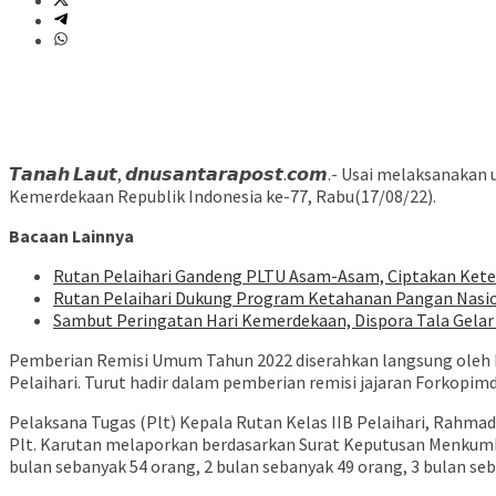
𝙏𝙖𝙣𝙖𝙝 𝙇𝙖𝙪𝙩, 𝙙𝙣𝙪𝙨𝙖𝙣𝙩𝙖𝙧𝙖𝙥𝙤𝙨𝙩.𝙘𝙤𝙢.- Usai m
Kemerdekaan Republik Indonesia ke-77, Rabu(17/08/22).
Bacaan Lainnya
Rutan Pelaihari Gandeng PLTU Asam-Asam, Ciptakan Kete
Rutan Pelaihari Dukung Program Ketahanan Pangan Nasi
Sambut Peringatan Hari Kemerdekaan, Dispora Tala Gelar 
Pemberian Remisi Umum Tahun 2022 diserahkan langsung oleh Bup
Pelaihari. Turut hadir dalam pemberian remisi jajaran Forkopi
Pelaksana Tugas (Plt) Kepala Rutan Kelas IIB Pelaihari, Rahma
Plt. Karutan melaporkan berdasarkan Surat Keputusan Menkum
bulan sebanyak 54 orang, 2 bulan sebanyak 49 orang, 3 bulan se