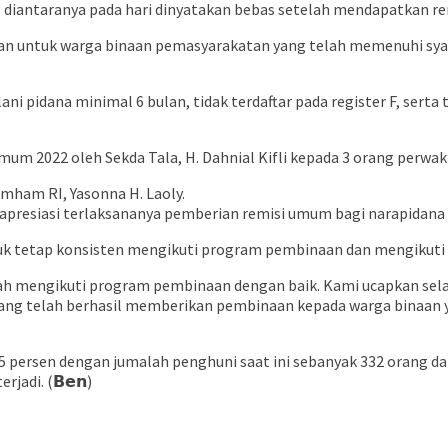
 diantaranya pada hari dinyatakan bebas setelah mendapatkan rem
an untuk warga binaan pemasyarakatan yang telah memenuhi syar
ni pidana minimal 6 bulan, tidak terdaftar pada register F, serta
um 2022 oleh Sekda Tala, H. Dahnial Kifli kepada 3 orang perwa
am RI, Yasonna H. Laoly.
siasi terlaksananya pemberian remisi umum bagi narapidana da
k tetap konsisten mengikuti program pembinaan dan mengikuti a
h mengikuti program pembinaan dengan baik. Kami ucapkan sela
 yang telah berhasil memberikan pembinaan kepada warga binaan
5 persen dengan jumalah penghuni saat ini sebanyak 332 orang da
jadi. (𝗕𝗲𝗻)