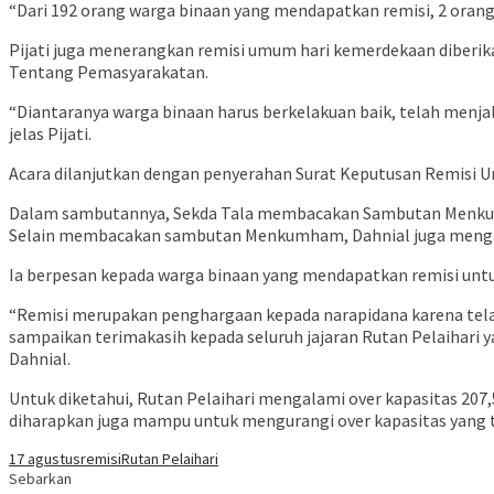
“Dari 192 orang warga binaan yang mendapatkan remisi, 2 orang
Pijati juga menerangkan remisi umum hari kemerdekaan diberik
Tentang Pemasyarakatan.
“Diantaranya warga binaan harus berkelakuan baik, telah menjala
jelas Pijati.
Acara dilanjutkan dengan penyerahan Surat Keputusan Remisi Um
Dalam sambutannya, Sekda Tala membacakan Sambutan Menkumh
Selain membacakan sambutan Menkumham, Dahnial juga mengapre
Ia berpesan kepada warga binaan yang mendapatkan remisi untu
“Remisi merupakan penghargaan kepada narapidana karena tela
sampaikan terimakasih kepada seluruh jajaran Rutan Pelaihari
Dahnial.
Untuk diketahui, Rutan Pelaihari mengalami over kapasitas 207,
diharapkan juga mampu untuk mengurangi over kapasitas yang ter
17 agustus
remisi
Rutan Pelaihari
Sebarkan