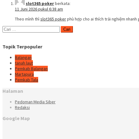
slot365 poker
berkata:
11 Juni 2026 pukul 6:38 am
Theo mình thì
slot365 poker
phù hợp cho ai thích trải nghiệm nhanh
Cari
untuk:
Topik Terpopuler
Balangan
tanah laut
Pemkab Balangan
Martapura
Pemkab Tala
Halaman
Pedoman Media Siber
Redaksi
Google Map