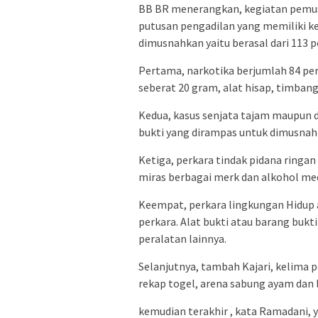
BB BR menerangkan, kegiatan pemus
putusan pengadilan yang memiliki k
dimusnahkan yaitu berasal dari 113 p
Pertama, narkotika berjumlah 84 pe
seberat 20 gram, alat hisap, timbanga
Kedua, kasus senjata tajam maupun d
bukti yang dirampas untuk dimusnahk
Ketiga, perkara tindak pidana ringa
miras berbagai merk dan alkohol med
Keempat, perkara lingkungan Hidup 
perkara. Alat bukti atau barang bukt
peralatan lainnya.
Selanjutnya, tambah Kajari, kelima p
rekap togel, arena sabung ayam dan l
kemudian terakhir , kata Ramadani, 