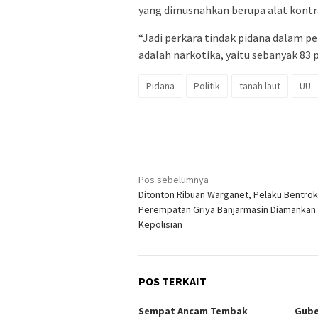
yang dimusnahkan berupa alat kontr
“Jadi perkara tindak pidana dalam pe
adalah narkotika, yaitu sebanyak 83 
Pidana
Politik
tanah laut
UU
Navigasi
Pos sebelumnya
Ditonton Ribuan Warganet, Pelaku Bentrok
pos
Perempatan Griya Banjarmasin Diamankan
Kepolisian
POS TERKAIT
Sempat Ancam Tembak
Gube