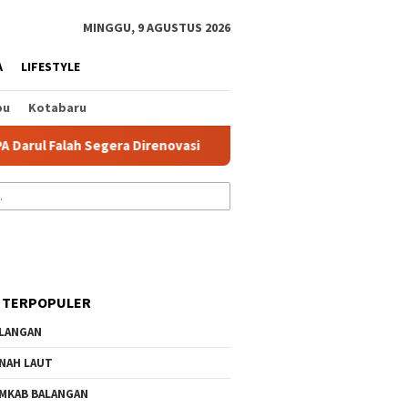
tutup
MINGGU, 9 AGUSTUS 2026
A
LIFESTYLE
bu
Kotabaru
alah Segera Direnovasi
PMI Banjar Gelar Latihan Gabunga
 TERPOPULER
LANGAN
NAH LAUT
MKAB BALANGAN