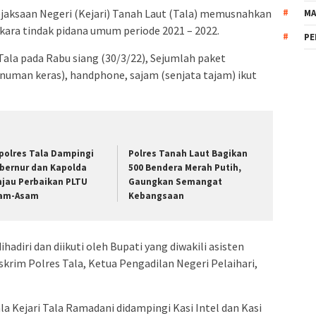
jaksaan Negeri (Kejari) Tanah Laut (Tala) memusnahkan
MA
erkara tindak pidana umum periode 2021 – 2022.
PE
ala pada Rabu siang (30/3/22), Sejumlah paket
inuman keras), handphone, sajam (senjata tajam) ikut
polres Tala Dampingi
Polres Tanah Laut Bagikan
bernur dan Kapolda
500 Bendera Merah Putih,
njau Perbaikan PLTU
Gaungkan Semangat
am-Asam
Kebangsaan
adiri dan diikuti oleh Bupati yang diwakili asisten
krim Polres Tala, Ketua Pengadilan Negeri Pelaihari,
a Kejari Tala Ramadani didampingi Kasi Intel dan Kasi