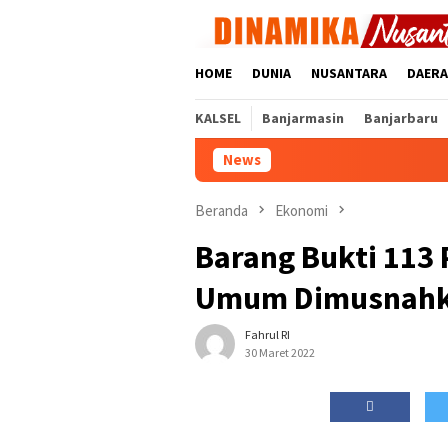
Loncat
ke
konten
HOME
DUNIA
NUSANTARA
DAER
KALSEL
Banjarmasin
Banjarbaru
News
Beranda
Ekonomi
Barang Bukti 113 
Umum Dimusnah
Fahrul RI
30 Maret 2022