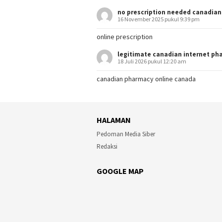
no prescription needed canadia
16 November 2025 pukul 9:39 pm
online prescription
legitimate canadian internet ph
18 Juli 2026 pukul 12:20 am
canadian pharmacy online canada
HALAMAN
Pedoman Media Siber
Redaksi
GOOGLE MAP