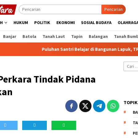
Pencarian
AH
HUKUM
POLITIK
EKONOMI
SOSIAL BUDAYA
OLAHRAG
Banjar
Batola
Tanah Laut
Tapin
Balangan
Tanah Bum
Puluhan Santri Belajar di Bangunan Lapuk, TPA Darul F
Cari
untuk:
Perkara Tindak Pidana
kan
TOPIK
BA
TA
PE