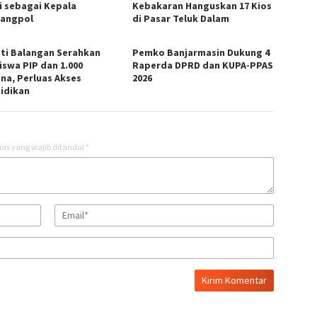
i sebagai Kepala
Kebakaran Hanguskan 17 Kios
angpol
di Pasar Teluk Dalam
ti Balangan Serahkan
Pemko Banjarmasin Dukung 4
iswa PIP dan 1.000
Raperda DPRD dan KUPA-PPAS
ana, Perluas Akses
2026
idikan
as yang wajib ditandai
*