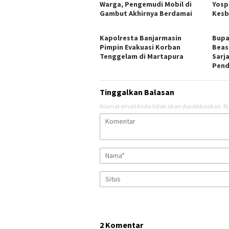
Warga, Pengemudi Mobil di
Yosp
Gambut Akhirnya Berdamai
Kesb
Kapolresta Banjarmasin
Bupa
Pimpin Evakuasi Korban
Beas
Tenggelam di Martapura
Sarj
Pend
Tinggalkan Balasan
Alamat email Anda tidak akan dipublikasikan.
Ru
2 Komentar