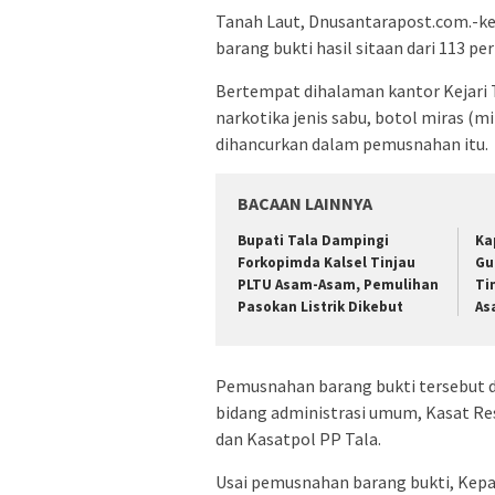
Tanah Laut, Dnusantarapost.com.-ke
barang bukti hasil sitaan dari 113 p
Bertempat dihalaman kantor Kejari T
narkotika jenis sabu, botol miras (m
dihancurkan dalam pemusnahan itu.
BACAAN LAINNYA
Bupati Tala Dampingi
Ka
Forkopimda Kalsel Tinjau
Gu
PLTU Asam-Asam, Pemulihan
Ti
Pasokan Listrik Dikebut
As
Pemusnahan barang bukti tersebut dih
bidang administrasi umum, Kasat Res
dan Kasatpol PP Tala.
Usai pemusnahan barang bukti, Kepal