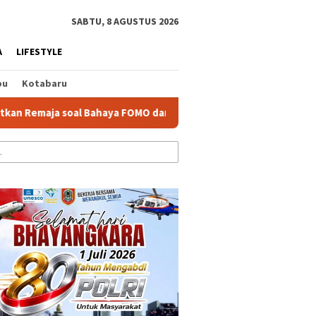
tutup
SABTU, 8 AGUSTUS 2026
A
LIFESTYLE
bu
Kotabaru
oal Bahaya FOMO dan Narkoba
Kejar Target IKD 90 Persen