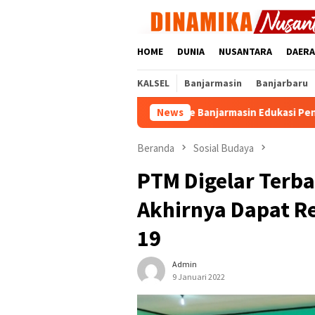
Loncat
ke
konten
HOME
DUNIA
NUSANTARA
DAER
KALSEL
Banjarmasin
Banjarbaru
Animal Rescue Banjarmasin Edukasi Pengunjung soal S
News
Beranda
Sosial Budaya
PTM Digelar Terba
Akhirnya Dapat R
19
Admin
9 Januari 2022