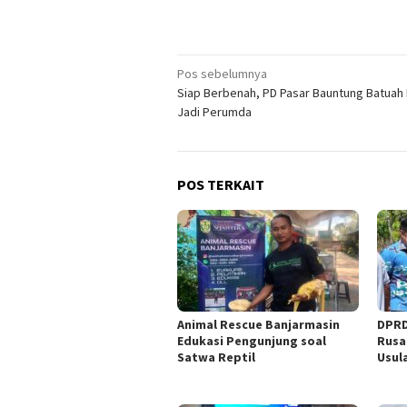
Navigasi
Pos sebelumnya
Siap Berbenah, PD Pasar Bauntung Batuah 
pos
Jadi Perumda
POS TERKAIT
Animal Rescue Banjarmasin
DPRD
Edukasi Pengunjung soal
Rusa
Satwa Reptil
Usul