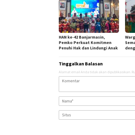
HAN ke-42 Banjarmasin,
Warg
Pemko Perkuat Komitmen
Sema
Penuhi Hak dan Lindungi Anak
deng
Tinggalkan Balasan
Alamat email Anda tidak akan dipublikasikan.
Ru