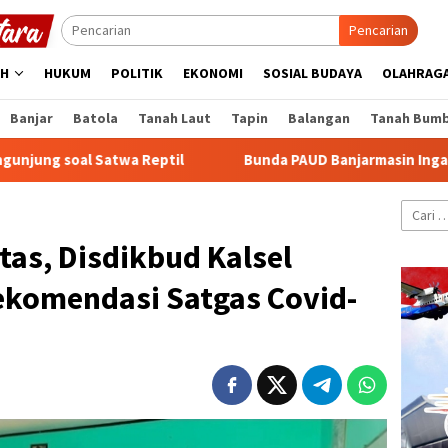
Pencarian
AH
HUKUM
POLITIK
EKONOMI
SOSIAL BUDAYA
OLAHRAG
Banjar
Batola
Tanah Laut
Tapin
Balangan
Tanah Bum
atwa Reptil
Bunda PAUD Banjarmasin Ingatkan Remaja s
Cari
untuk:
tas, Disdikbud Kalsel
ekomendasi Satgas Covid-