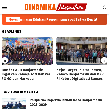
Loncat
Menu
ke
Mobile
konten
e Banjarmasin Edukasi Pengunjung soal Satwa Reptil
News
Bun
HEADLINES
«
»
Bunda PAUD Banjarmasin
Kejar Target IKD 90 Persen,
Ingatkan Remaja soal Bahaya
Pemko Banjarmasin dan DPR
FOMO dan Narkoba
RI Kebut Digitalisasi Bansos
TAG:
#WALIKOTABJM
Paripurna Raperda RPJMD Kota Banjarmasin
2025-2029