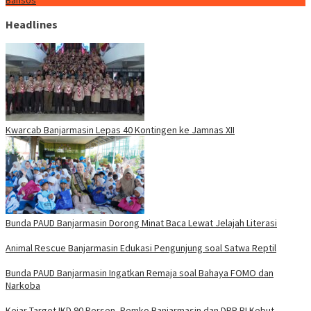
Bansos
Headlines
Kwarcab Banjarmasin Lepas 40 Kontingen ke Jamnas XII
Bunda PAUD Banjarmasin Dorong Minat Baca Lewat Jelajah Literasi
Animal Rescue Banjarmasin Edukasi Pengunjung soal Satwa Reptil
Bunda PAUD Banjarmasin Ingatkan Remaja soal Bahaya FOMO dan
Narkoba
Kejar Target IKD 90 Persen, Pemko Banjarmasin dan DPR RI Kebut