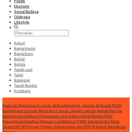
Politik
Ekonomi
Sosial Budaya
Olahraga
Lifestyle
Kalsel
Banjarmasin
Banjarbaru
Banjar
Batola
Tanah Laut
Tapin
Balangan
Tanah Bumbu
Kotabaru
News
Kwarcab Banjarmasin Lepas 40 Kontingen ke Jamnas XII
Bunda PAUD
Banjarmasin Dorong Minat Baca Lewat Jelajah Literasi
Animal Rescue
Banjarmasin Edukasi Pengunjung soal Satwa Reptil
Bunda PAUD
Banjarmasin Ingatkan Remaja soal Bahaya FOMO dan Narkoba
Kejar
Target IKD 90 Persen, Pemko Banjarmasin dan DPR RI Kebut Digitalisasi