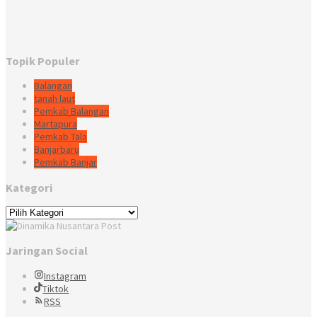
Topik Populer
Balangan
tanah laut
Pemkab Balangan
Martapura
Pemkab Tala
Banjarbaru
Pemkab Banjar
Kategori
Kategori
Jaringan Social
Instagram
Tiktok
RSS