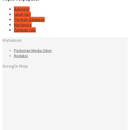
Balangan
tanah laut
Pemkab Balangan
Martapura
Pemkab Tala
Halaman
Pedoman Media Siber
Redaksi
Google Map