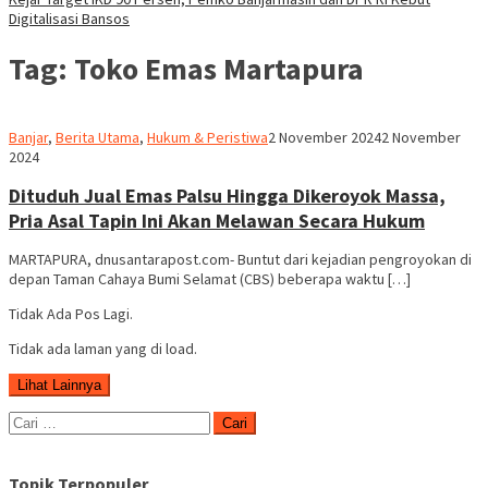
Digitalisasi Bansos
Tag:
Toko Emas Martapura
Redaksi
Banjar
,
Berita Utama
,
Hukum & Peristiwa
2 November 2024
2 November
dnusantarapost
2024
Dituduh Jual Emas Palsu Hingga Dikeroyok Massa,
Pria Asal Tapin Ini Akan Melawan Secara Hukum
MARTAPURA, dnusantarapost.com- Buntut dari kejadian pengroyokan di
depan Taman Cahaya Bumi Selamat (CBS) beberapa waktu […]
Tidak Ada Pos Lagi.
Tidak ada laman yang di load.
Lihat Lainnya
Cari
untuk:
Topik Terpopuler