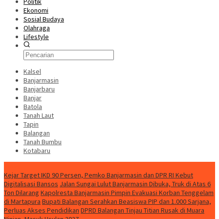
Politik
Ekonomi
Sosial Budaya
Olahraga
Lifestyle
Kalsel
Banjarmasin
Banjarbaru
Banjar
Batola
Tanah Laut
Tapin
Balangan
Tanah Bumbu
Kotabaru
News
Kejar Target IKD 90 Persen, Pemko Banjarmasin dan DPR RI Kebut
Digitalisasi Bansos
Jalan Sungai Lulut Banjarmasin Dibuka, Truk di Atas 6
Ton Dilarang
Kapolresta Banjarmasin Pimpin Evakuasi Korban Tenggelam
di Martapura
Bupati Balangan Serahkan Beasiswa PIP dan 1.000 Sarjana,
Perluas Akses Pendidikan
DPRD Balangan Tinjau Titian Rusak di Muara