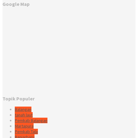
Google Map
Topik Populer
Balangan
tanah laut
Pemkab Balangan
Martapura
Pemkab Tala
Banjarbaru