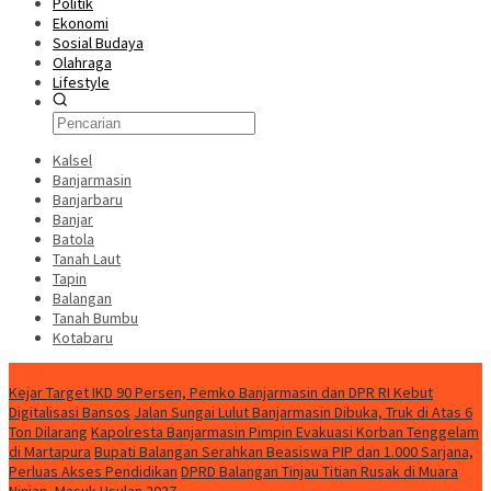
Politik
Ekonomi
Sosial Budaya
Olahraga
Lifestyle
Kalsel
Banjarmasin
Banjarbaru
Banjar
Batola
Tanah Laut
Tapin
Balangan
Tanah Bumbu
Kotabaru
News
Kejar Target IKD 90 Persen, Pemko Banjarmasin dan DPR RI Kebut
Digitalisasi Bansos
Jalan Sungai Lulut Banjarmasin Dibuka, Truk di Atas 6
Ton Dilarang
Kapolresta Banjarmasin Pimpin Evakuasi Korban Tenggelam
di Martapura
Bupati Balangan Serahkan Beasiswa PIP dan 1.000 Sarjana,
Perluas Akses Pendidikan
DPRD Balangan Tinjau Titian Rusak di Muara