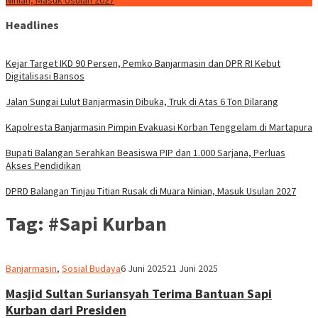
Ninian, Masuk Usulan 2027
Headlines
Kejar Target IKD 90 Persen, Pemko Banjarmasin dan DPR RI Kebut
Digitalisasi Bansos
Jalan Sungai Lulut Banjarmasin Dibuka, Truk di Atas 6 Ton Dilarang
Kapolresta Banjarmasin Pimpin Evakuasi Korban Tenggelam di Martapura
Bupati Balangan Serahkan Beasiswa PIP dan 1.000 Sarjana, Perluas
Akses Pendidikan
DPRD Balangan Tinjau Titian Rusak di Muara Ninian, Masuk Usulan 2027
Tag:
#Sapi Kurban
Redaksi
Banjarmasin
,
Sosial Budaya
6 Juni 2025
21 Juni 2025
dnusantarapost
Masjid Sultan Suriansyah Terima Bantuan Sapi
Kurban dari Presiden