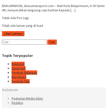
BANJARMASIN, dnusantarapost.com – Wali Kota Banjarmasin, H. M Yamin
HR, menyerahkan langsung sapi kurban kepada […]
Tidak Ada Pos Lagi.
Tidak ada laman yang di load.
Lihat Lainnya
Cari
untuk:
Topik Terpopuler
Balangan
tanah laut
Pemkab Balangan
Martapura
Pemkab Tala
Halaman
Pedoman Media Siber
Redaksi