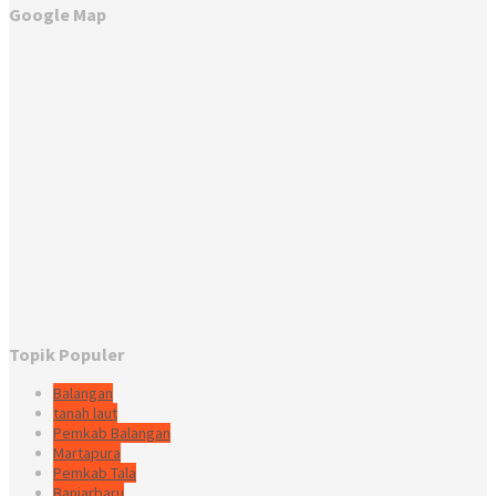
Google Map
Topik Populer
Balangan
tanah laut
Pemkab Balangan
Martapura
Pemkab Tala
Banjarbaru