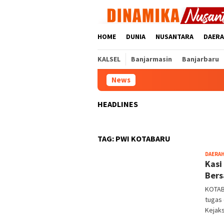
Loncat
ke
konten
HOME
DUNIA
NUSANTARA
DAER
KALSEL
Banjarmasin
Banjarbaru
News
HEADLINES
TAG:
PWI KOTABARU
DAERA
Kasi
Ber
KOTAB
tugas 
Kejak