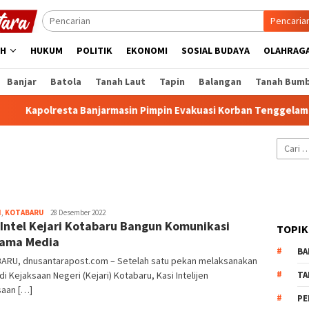
Pencaria
AH
HUKUM
POLITIK
EKONOMI
SOSIAL BUDAYA
OLAHRAG
Banjar
Batola
Tanah Laut
Tapin
Balangan
Tanah Bum
Kapolresta Banjarmasin Pimpin Evakuasi Korban Tenggelam di
Cari
untuk:
Robert
H
,
KOTABARU
28 Desember 2022
 Intel Kejari Kotabaru Bangun Komunikasi
TOPIK
sama Media
BA
ARU, dnusantarapost.com – Setelah satu pekan melaksanakan
di Kejaksaan Negeri (Kejari) Kotabaru, Kasi Intelijen
TA
saan […]
PE