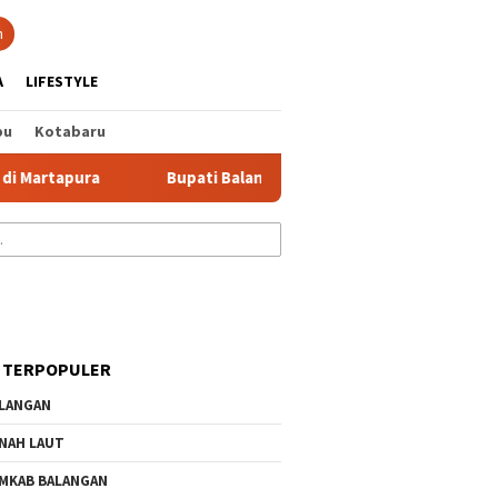
tutup
n
A
LIFESTYLE
bu
Kotabaru
 Martapura
Bupati Balangan Serahkan Beasiswa PIP dan 1.
 TERPOPULER
LANGAN
NAH LAUT
MKAB BALANGAN