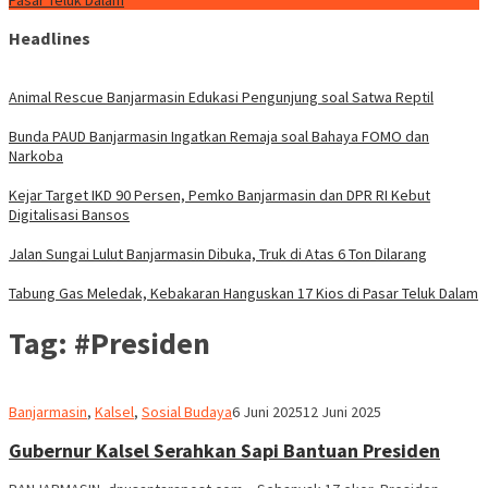
Pasar Teluk Dalam
Headlines
Animal Rescue Banjarmasin Edukasi Pengunjung soal Satwa Reptil
Bunda PAUD Banjarmasin Ingatkan Remaja soal Bahaya FOMO dan
Narkoba
Kejar Target IKD 90 Persen, Pemko Banjarmasin dan DPR RI Kebut
Digitalisasi Bansos
Jalan Sungai Lulut Banjarmasin Dibuka, Truk di Atas 6 Ton Dilarang
Tabung Gas Meledak, Kebakaran Hanguskan 17 Kios di Pasar Teluk Dalam
Tag:
#Presiden
Redaksi
Banjarmasin
,
Kalsel
,
Sosial Budaya
6 Juni 2025
12 Juni 2025
dnusantarapost
Gubernur Kalsel Serahkan Sapi Bantuan Presiden