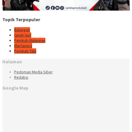
Topik Terpopuler
Balangan
tanah laut
Pemkab Balangan
Martapura
Pemkab Tala
Halaman
Pedoman Media Siber
Redaksi
Google Map