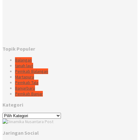
Topik Populer
Balangan
tanah laut
Pemkab Balangan
Martapura
Pemkab Tala
Banjarbaru
Pemkab Banjar
Kategori
Kategori
Jaringan Social