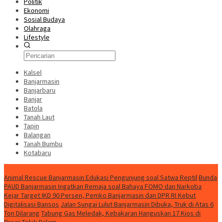
Politik
Ekonomi
Sosial Budaya
Olahraga
Lifestyle
Kalsel
Banjarmasin
Banjarbaru
Banjar
Batola
Tanah Laut
Tapin
Balangan
Tanah Bumbu
Kotabaru
News
Animal Rescue Banjarmasin Edukasi Pengunjung soal Satwa Reptil
Bunda
PAUD Banjarmasin Ingatkan Remaja soal Bahaya FOMO dan Narkoba
Kejar Target IKD 90 Persen, Pemko Banjarmasin dan DPR RI Kebut
Digitalisasi Bansos
Jalan Sungai Lulut Banjarmasin Dibuka, Truk di Atas 6
Ton Dilarang
Tabung Gas Meledak, Kebakaran Hanguskan 17 Kios di