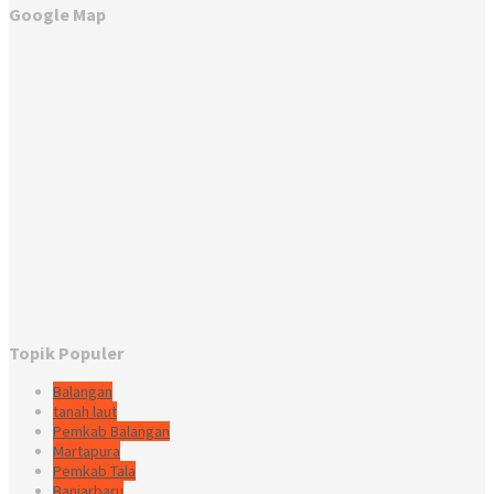
Google Map
Topik Populer
Balangan
tanah laut
Pemkab Balangan
Martapura
Pemkab Tala
Banjarbaru