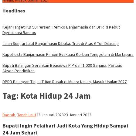
Ninian, Masuk Usulan 2027
Headlines
Kejar Target IKD 90 Persen, Pemko Banjarmasin dan DPR RI Kebut
Digitalisasi Bansos
Jalan Sungai Lulut Banjarmasin Dibuka, Truk di Atas 6 Ton Dilarang
Kapolresta Banjarmasin Pimpin Evakuasi Korban Tenggelam di Martapura
Bupati Balangan Serahkan Beasiswa PIP dan 1.000 Sarjana, Perluas
Akses Pendidikan
DPRD Balangan Tinjau Titian Rusak di Muara Ninian, Masuk Usulan 2027
Tag:
Kota Hidup 24 Jam
Ikhsan
Daerah
,
Tanah Laut
23 Januari 2023
23 Januari 2023
Naparin
Bupati Ingin Pelaihari Jadi Kota Yang Hidup Sampai
24 Jam Sehari