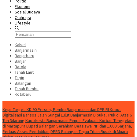
Politik
Ekonomi
Sosial Budaya
Olahraga
Lifestyle
Kalsel
Banjarmasin
Banjarbaru
Banjar
Batola
Tanah Laut
Tapin
Balangan
Tanah Bumbu
Kotabaru
News
Kejar Target IKD 90 Persen, Pemko Banjarmasin dan DPR RI Kebut
Digitalisasi Bansos
Jalan Sungai Lulut Banjarmasin Dibuka, Truk di Atas 6
Ton Dilarang
Kapolresta Banjarmasin Pimpin Evakuasi Korban Tenggelam
di Martapura
Bupati Balangan Serahkan Beasiswa PIP dan 1.000 Sarjana,
Perluas Akses Pendidikan
DPRD Balangan Tinjau Titian Rusak di Muara