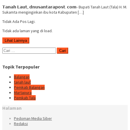
𝗧𝗮𝗻𝗮𝗵 𝗟𝗮𝘂𝘁, 𝗱𝗻𝘂𝘀𝗮𝗻𝘁𝗮𝗿𝗮𝗽𝗼𝘀𝘁. 𝗰𝗼𝗺- Bupati Tanah Laut (Tala) H. M.
Sukamta menginginkan ibu kota Kabupaten […]
Tidak Ada Pos Lagi.
Tidak ada laman yang di load.
Lihat Lainnya
Cari
untuk:
Topik Terpopuler
Balangan
tanah laut
Pemkab Balangan
Martapura
Pemkab Tala
Halaman
Pedoman Media Siber
Redaksi