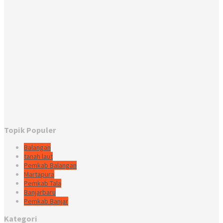
Topik Populer
Balangan
tanah laut
Pemkab Balangan
Martapura
Pemkab Tala
Banjarbaru
Pemkab Banjar
Kategori