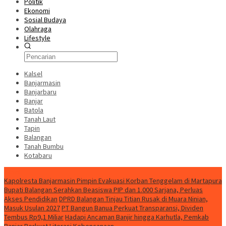
Politik
Ekonomi
Sosial Budaya
Olahraga
Lifestyle
Kalsel
Banjarmasin
Banjarbaru
Banjar
Batola
Tanah Laut
Tapin
Balangan
Tanah Bumbu
Kotabaru
News
Kapolresta Banjarmasin Pimpin Evakuasi Korban Tenggelam di Martapura
Bupati Balangan Serahkan Beasiswa PIP dan 1.000 Sarjana, Perluas
Akses Pendidikan
DPRD Balangan Tinjau Titian Rusak di Muara Ninian,
Masuk Usulan 2027
PT Bangun Banua Perkuat Transparansi, Dividen
Tembus Rp9,1 Miliar
Hadapi Ancaman Banjir hingga Karhutla, Pemkab