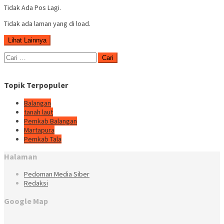
Tidak Ada Pos Lagi.
Tidak ada laman yang di load.
Lihat Lainnya
Cari
untuk:
Topik Terpopuler
Balangan
tanah laut
Pemkab Balangan
Martapura
Pemkab Tala
Halaman
Pedoman Media Siber
Redaksi
Google Map