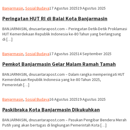
Redaksi
Banjarmasin
,
Sosial Budaya
17 Agustus 2025
19 Agustus 2025
dnusantarapost
Peringatan HUT RI di Balai Kota Banjarmasin
BANJARMASIN, dnusantarapost.com – Peringatan Detik-Detik Proklamasi
HUT Kemerdekaan Republik Indonesia ke-80 Tahun yang berlangsung
di […]
Redaksi
Banjarmasin
,
Sosial Budaya
17 Agustus 2025
14 September 2025
dnusantarapost
Pemkot Banjarmasin Gelar Malam Ramah Tamah
BANJARMASIN, dnusantarapost.com – Dalam rangka memperingati HUT
Kemerdekaan Republik Indonesia yang ke-80 Tahun 2025,
Pemerintah […]
Redaksi
Banjarmasin
,
Sosial Budaya
16 Agustus 2025
19 Agustus 2025
dnusantarapost
Paskibraka Kota Banjarmasin Dikukuhkan
BANJARMASIN, dnusantarapost.com – Pasukan Pengibar Bendera Merah
Putih yang akan bertugas di lingkungan Pemerintah Kota […]