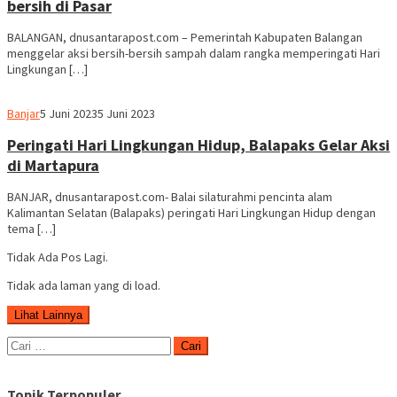
bersih di Pasar
BALANGAN, dnusantarapost.com – Pemerintah Kabupaten Balangan
menggelar aksi bersih-bersih sampah dalam rangka memperingati Hari
Lingkungan […]
Redaksi
Banjar
5 Juni 2023
5 Juni 2023
dnusantarapost
Peringati Hari Lingkungan Hidup, Balapaks Gelar Aksi
di Martapura
BANJAR, dnusantarapost.com- Balai silaturahmi pencinta alam
Kalimantan Selatan (Balapaks) peringati Hari Lingkungan Hidup dengan
tema […]
Tidak Ada Pos Lagi.
Tidak ada laman yang di load.
Lihat Lainnya
Cari
untuk:
Topik Terpopuler