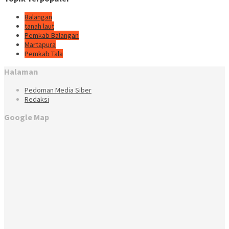
Balangan
tanah laut
Pemkab Balangan
Martapura
Pemkab Tala
Halaman
Pedoman Media Siber
Redaksi
Google Map