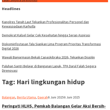
Falah Segera Direnovasi
Headlines
Kapolres Tanah Laut Tekankan Profesionalitas Personel dan
Kewaspadaan Karhutla
Demokrat Kalsel Gelar Cek Kesehatan hingga Serap Aspirasi
Diskominfostasan Tala Siapkan Lima Program Prioritas Transformasi
Digital 2026
Wawali Banjarmasin Bekali Capaskibraka 2026, Tekankan Disiplin
Puluhan Santri Belajar di Bangunan Lapuk, TPA Darul Falah Segera
Direnovasi
Tag:
Hari lingkungan hidup
M.
Balangan
,
Berita Utama
,
Daerah
6 Juni 2025
6 Juni 2025
Ridha
Peringati HLHS, Pemkab Balangan Gelar Aksi Bersih-