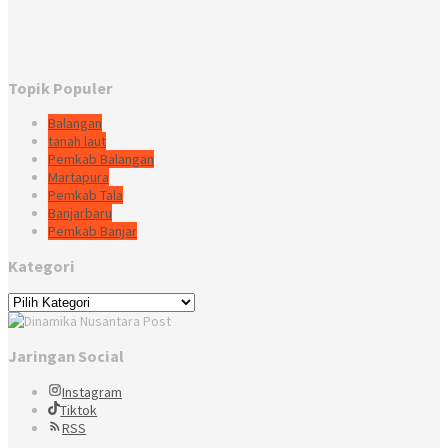
Topik Populer
Balangan
tanah laut
Pemkab Balangan
Martapura
Pemkab Tala
Banjarbaru
Pemkab Banjar
Kategori
Kategori
Jaringan Social
Instagram
Tiktok
RSS