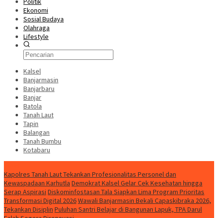
Politik
Ekonomi
Sosial Budaya
Olahraga
Lifestyle
Kalsel
Banjarmasin
Banjarbaru
Banjar
Batola
Tanah Laut
Tapin
Balangan
Tanah Bumbu
Kotabaru
News
Kapolres Tanah Laut Tekankan Profesionalitas Personel dan
Kewaspadaan Karhutla
Demokrat Kalsel Gelar Cek Kesehatan hingga
Serap Aspirasi
Diskominfostasan Tala Siapkan Lima Program Prioritas
Transformasi Digital 2026
Wawali Banjarmasin Bekali Capaskibraka 2026,
Tekankan Disiplin
Puluhan Santri Belajar di Bangunan Lapuk, TPA Darul