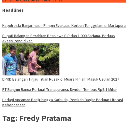
Banjar Perkuat Literasi Kebencanaan
Headlines
Kapolresta Banjarmasin Pimpin Evakuasi Korban Tenggelam di Martapura
Bupati Balangan Serahkan Beasiswa PIP dan 1.000 Sarjana, Perluas
Akses Pendidikan
DPRD Balangan Tinjau Titian Rusak di Muara Ninian, Masuk Usulan 2027
PT Bangun Banua Perkuat Transparansi, Dividen Tembus Rp9,1 Miliar
Hadapi Ancaman Banjir hingga Karhutla, Pemkab Banjar Perkuat Literasi
Kebencanaan
Tag:
Fredy Pratama