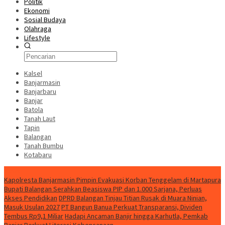
Politik
Ekonomi
Sosial Budaya
Olahraga
Lifestyle
Kalsel
Banjarmasin
Banjarbaru
Banjar
Batola
Tanah Laut
Tapin
Balangan
Tanah Bumbu
Kotabaru
News
Kapolresta Banjarmasin Pimpin Evakuasi Korban Tenggelam di Martapura
Bupati Balangan Serahkan Beasiswa PIP dan 1.000 Sarjana, Perluas
Akses Pendidikan
DPRD Balangan Tinjau Titian Rusak di Muara Ninian,
Masuk Usulan 2027
PT Bangun Banua Perkuat Transparansi, Dividen
Tembus Rp9,1 Miliar
Hadapi Ancaman Banjir hingga Karhutla, Pemkab