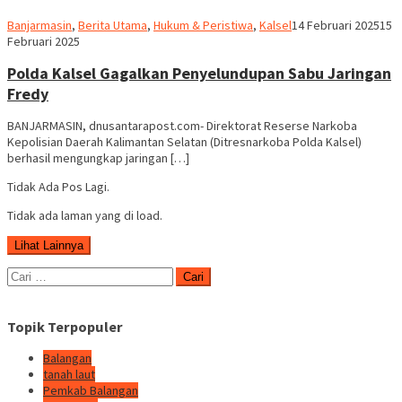
Redaksi
Banjarmasin
,
Berita Utama
,
Hukum & Peristiwa
,
Kalsel
14 Februari 2025
15
dnusantarapost
Februari 2025
Polda Kalsel Gagalkan Penyelundupan Sabu Jaringan
Fredy
BANJARMASIN, dnusantarapost.com- Direktorat Reserse Narkoba
Kepolisian Daerah Kalimantan Selatan (Ditresnarkoba Polda Kalsel)
berhasil mengungkap jaringan […]
Tidak Ada Pos Lagi.
Tidak ada laman yang di load.
Lihat Lainnya
Cari
untuk:
Topik Terpopuler
Balangan
tanah laut
Pemkab Balangan