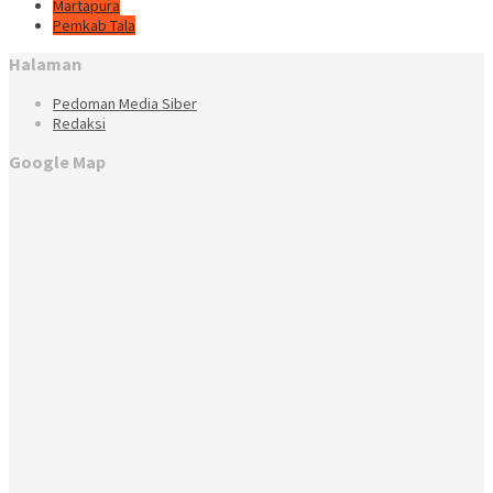
Martapura
Pemkab Tala
Halaman
Pedoman Media Siber
Redaksi
Google Map