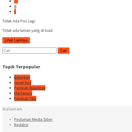
…
6
»
Tidak Ada Pos Lagi.
Tidak ada laman yang di load.
Lihat Lainnya
Cari
untuk:
Topik Terpopuler
Balangan
tanah laut
Pemkab Balangan
Martapura
Pemkab Tala
Halaman
Pedoman Media Siber
Redaksi