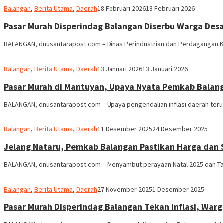
M.
Balangan
,
Berita Utama
,
Daerah
18 Februari 2026
18 Februari 2026
Ridha
Pasar Murah Disperindag Balangan Diserbu Warga Des
BALANGAN, dnusantarapost.com – Dinas Perindustrian dan Perdagangan 
M.
Balangan
,
Berita Utama
,
Daerah
13 Januari 2026
13 Januari 2026
Ridha
Pasar Murah di Mantuyan, Upaya Nyata Pemkab Balang
BALANGAN, dnusantarapost.com – Upaya pengendalian inflasi daerah terus
M.
Balangan
,
Berita Utama
,
Daerah
11 Desember 2025
24 Desember 2025
Ridha
Jelang Nataru, Pemkab Balangan Pastikan Harga dan
BALANGAN, dnusantarapost.com – Menyambut perayaan Natal 2025 dan Tah
M.
Balangan
,
Berita Utama
,
Daerah
27 November 2025
1 Desember 2025
Ridha
Pasar Murah Disperindag Balangan Tekan Inflasi, Warg