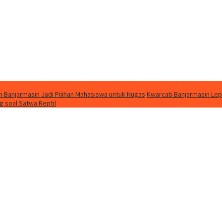
m Banjarmasin Jadi Pilihan Mahasiswa untuk Nugas
Kwarcab Banjarmasin Lep
 soal Satwa Reptil