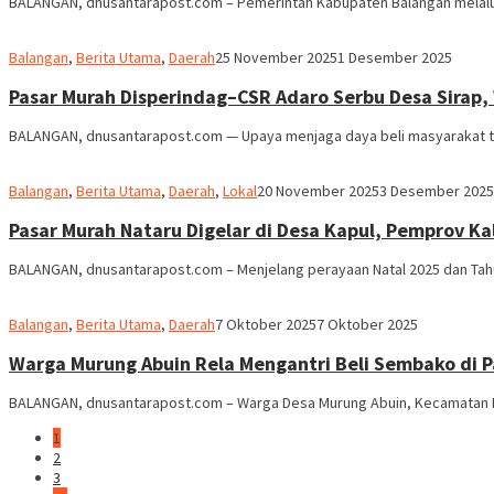
BALANGAN, dnusantarapost.com – Pemerintah Kabupaten Balangan melalui
M.
Balangan
,
Berita Utama
,
Daerah
25 November 2025
1 Desember 2025
Ridha
Pasar Murah Disperindag–CSR Adaro Serbu Desa Sirap
BALANGAN, dnusantarapost.com — Upaya menjaga daya beli masyarakat te
M.
Balangan
,
Berita Utama
,
Daerah
,
Lokal
20 November 2025
3 Desember 2025
Ridha
Pasar Murah Nataru Digelar di Desa Kapul, Pemprov Ka
BALANGAN, dnusantarapost.com – Menjelang perayaan Natal 2025 dan Tah
M.
Balangan
,
Berita Utama
,
Daerah
7 Oktober 2025
7 Oktober 2025
Ridha
Warga Murung Abuin Rela Mengantri Beli Sembako di P
BALANGAN, dnusantarapost.com – Warga Desa Murung Abuin, Kecamatan 
1
2
3