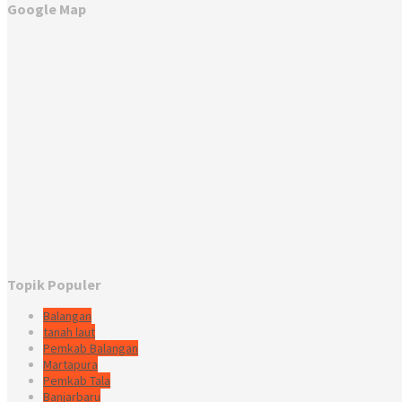
Google Map
Topik Populer
Balangan
tanah laut
Pemkab Balangan
Martapura
Pemkab Tala
Banjarbaru