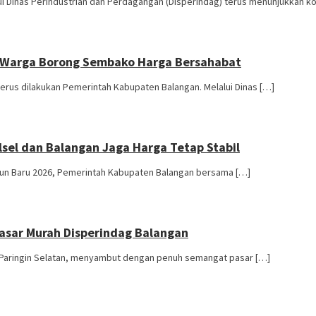
 Dinas Perindustrian dan Perdagangan (Disperindag) terus menunjukkan 
, Warga Borong Sembako Harga Bersahabat
rus dilakukan Pemerintah Kabupaten Balangan. Melalui Dinas […]
lsel dan Balangan Jaga Harga Tetap Stabil
un Baru 2026, Pemerintah Kabupaten Balangan bersama […]
asar Murah Disperindag Balangan
Paringin Selatan, menyambut dengan penuh semangat pasar […]