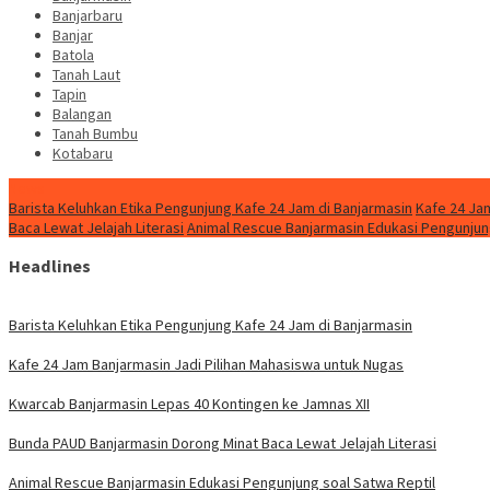
Banjarbaru
Banjar
Batola
Tanah Laut
Tapin
Balangan
Tanah Bumbu
Kotabaru
News
Barista Keluhkan Etika Pengunjung Kafe 24 Jam di Banjarmasin
Kafe 24 Ja
Baca Lewat Jelajah Literasi
Animal Rescue Banjarmasin Edukasi Pengunjung
Headlines
Barista Keluhkan Etika Pengunjung Kafe 24 Jam di Banjarmasin
Kafe 24 Jam Banjarmasin Jadi Pilihan Mahasiswa untuk Nugas
Kwarcab Banjarmasin Lepas 40 Kontingen ke Jamnas XII
Bunda PAUD Banjarmasin Dorong Minat Baca Lewat Jelajah Literasi
Animal Rescue Banjarmasin Edukasi Pengunjung soal Satwa Reptil