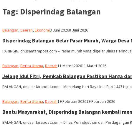
Tag:
Disperindag Balangan
Redaksi
Balangan
,
Daerah
,
Ekonomi
3 Juni 2026
8 Juni 2026
dnusantarapost
Disperindag Balangan Gelar Pasar Murah, Warga Desa 
PARINGIN, dnusantarapost.com – Pasar murah yang digelar Dinas Perindus
M.
Balangan
,
Berita Utama
,
Daerah
11 Maret 2026
11 Maret 2026
Ridha
Jelang Idul Fitri, Pemkab Balangan Pastikan Harga d
BALANGAN, dnusantarapost.com – Menjelang Hari Raya Idul Fitri 1447 Hij
M.
Balangan
,
Berita Utama
,
Daerah
19 Februari 2026
19 Februari 2026
Ridha
Bantu Masyarakat, Disperindag Balangan kembali men
BALANGAN, dnusantarapost.com – Dinas Perindustrian dan Perdagangan 