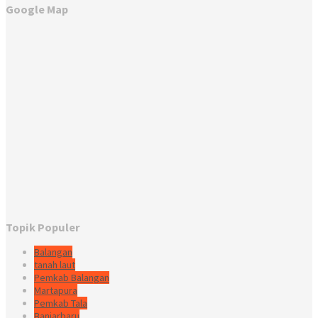
Google Map
Topik Populer
Balangan
tanah laut
Pemkab Balangan
Martapura
Pemkab Tala
Banjarbaru