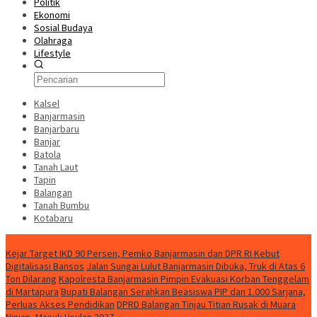
Politik
Ekonomi
Sosial Budaya
Olahraga
Lifestyle
Kalsel
Banjarmasin
Banjarbaru
Banjar
Batola
Tanah Laut
Tapin
Balangan
Tanah Bumbu
Kotabaru
News
Kejar Target IKD 90 Persen, Pemko Banjarmasin dan DPR RI Kebut
Digitalisasi Bansos
Jalan Sungai Lulut Banjarmasin Dibuka, Truk di Atas 6
Ton Dilarang
Kapolresta Banjarmasin Pimpin Evakuasi Korban Tenggelam
di Martapura
Bupati Balangan Serahkan Beasiswa PIP dan 1.000 Sarjana,
Perluas Akses Pendidikan
DPRD Balangan Tinjau Titian Rusak di Muara