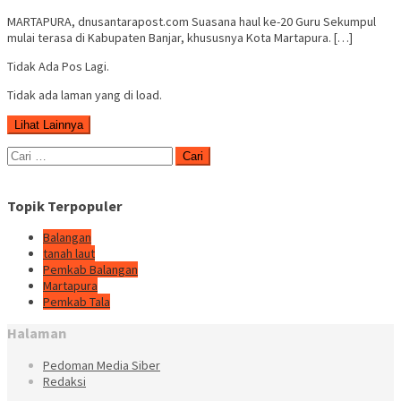
MARTAPURA, dnusantarapost.com Suasana haul ke-20 Guru Sekumpul
mulai terasa di Kabupaten Banjar, khususnya Kota Martapura. […]
Tidak Ada Pos Lagi.
Tidak ada laman yang di load.
Lihat Lainnya
Cari
untuk:
Topik Terpopuler
Balangan
tanah laut
Pemkab Balangan
Martapura
Pemkab Tala
Halaman
Pedoman Media Siber
Redaksi