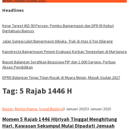
Ninian, Masuk Usulan 2027
Headlines
Kejar Target IKD 90 Persen, Pemko Banjarmasin dan DPR RI Kebut
Digitalisasi Bansos
Jalan Sungai Lulut Banjarmasin Dibuka, Truk di Atas 6 Ton Dilarang
Kapolresta Banjarmasin Pimpin Evakuasi Korban Tenggelam di Martapura
Bupati Balangan Serahkan Beasiswa PIP dan 1.000 Sarjana, Perluas
Akses Pendidikan
DPRD Balangan Tinjau Titian Rusak di Muara Ninian, Masuk Usulan 2027
Tag:
5 Rajab 1446 H
Redaksi
Banjar
,
Berita Utama
,
Sosial Budaya
3 Januari 2025
3 Januari 2025
dnusantarapost
Momen 5 Rajab 1446 Hijriyah Tinggal Menghitung
Hari, Kawasan Sekumpul Mulai Dipadati Jemaah