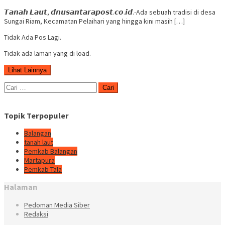
𝙏𝙖𝙣𝙖𝙝 𝙇𝙖𝙪𝙩, 𝙙𝙣𝙪𝙨𝙖𝙣𝙩𝙖𝙧𝙖𝙥𝙤𝙨𝙩.𝙘𝙤.𝙞𝙙.-Ada sebuah tradisi di desa
Sungai Riam, Kecamatan Pelaihari yang hingga kini masih […]
Tidak Ada Pos Lagi.
Tidak ada laman yang di load.
Lihat Lainnya
Cari
untuk:
Topik Terpopuler
Balangan
tanah laut
Pemkab Balangan
Martapura
Pemkab Tala
Halaman
Pedoman Media Siber
Redaksi