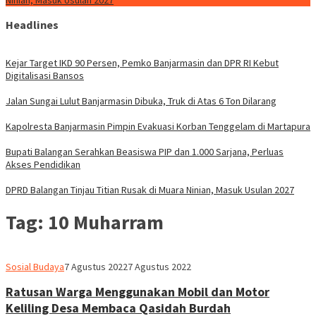
Ninian, Masuk Usulan 2027
Headlines
Kejar Target IKD 90 Persen, Pemko Banjarmasin dan DPR RI Kebut
Digitalisasi Bansos
Jalan Sungai Lulut Banjarmasin Dibuka, Truk di Atas 6 Ton Dilarang
Kapolresta Banjarmasin Pimpin Evakuasi Korban Tenggelam di Martapura
Bupati Balangan Serahkan Beasiswa PIP dan 1.000 Sarjana, Perluas
Akses Pendidikan
DPRD Balangan Tinjau Titian Rusak di Muara Ninian, Masuk Usulan 2027
Tag:
10 Muharram
Ben
Sosial Budaya
7 Agustus 2022
7 Agustus 2022
Hamid
Ratusan Warga Menggunakan Mobil dan Motor
Keliling Desa Membaca Qasidah Burdah