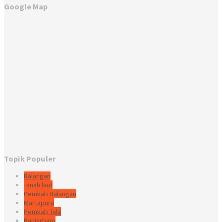
Google Map
Topik Populer
Balangan
tanah laut
Pemkab Balangan
Martapura
Pemkab Tala
Banjarbaru