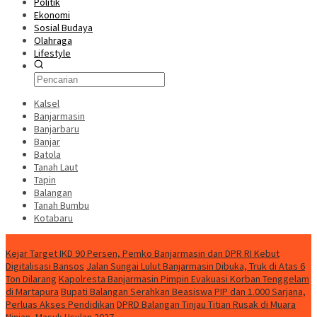
Politik
Ekonomi
Sosial Budaya
Olahraga
Lifestyle
Kalsel
Banjarmasin
Banjarbaru
Banjar
Batola
Tanah Laut
Tapin
Balangan
Tanah Bumbu
Kotabaru
News
Kejar Target IKD 90 Persen, Pemko Banjarmasin dan DPR RI Kebut
Digitalisasi Bansos
Jalan Sungai Lulut Banjarmasin Dibuka, Truk di Atas 6
Ton Dilarang
Kapolresta Banjarmasin Pimpin Evakuasi Korban Tenggelam
di Martapura
Bupati Balangan Serahkan Beasiswa PIP dan 1.000 Sarjana,
Perluas Akses Pendidikan
DPRD Balangan Tinjau Titian Rusak di Muara