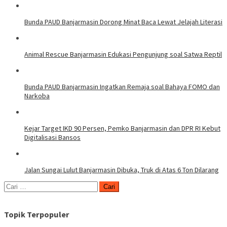
Bunda PAUD Banjarmasin Dorong Minat Baca Lewat Jelajah Literasi
Animal Rescue Banjarmasin Edukasi Pengunjung soal Satwa Reptil
Bunda PAUD Banjarmasin Ingatkan Remaja soal Bahaya FOMO dan
Narkoba
Kejar Target IKD 90 Persen, Pemko Banjarmasin dan DPR RI Kebut
Digitalisasi Bansos
Jalan Sungai Lulut Banjarmasin Dibuka, Truk di Atas 6 Ton Dilarang
Cari
untuk:
Topik Terpopuler