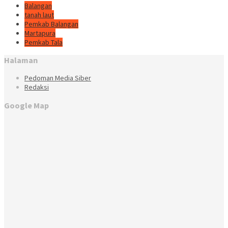
Balangan
tanah laut
Pemkab Balangan
Martapura
Pemkab Tala
Halaman
Pedoman Media Siber
Redaksi
Google Map