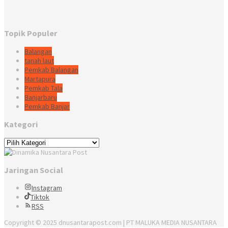
Topik Populer
Balangan
tanah laut
Pemkab Balangan
Martapura
Pemkab Tala
Banjarbaru
Pemkab Banjar
Kategori
Kategori
Jaringan Social
Instagram
Tiktok
RSS
Copyright © 2025 dnusantarapost.com | PT MALUKA MEDIA NUSANTARA