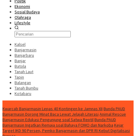
Politik
Ekonomi
Sosial Budaya
Olahraga
Lifestyle
Kalsel
Banjarmasin
Banjarbaru
Banjar
Batola
Tanah Laut
Tapin
Balangan
Tanah Bumbu
Kotabaru
News
Kwarcab Banjarmasin Lepas 40 Kontingen ke Jamnas XII
Bunda PAUD
Banjarmasin Dorong Minat Baca Lewat Jelajah Literasi
Animal Rescue
Banjarmasin Edukasi Pengunjung soal Satwa Reptil
Bunda PAUD
Banjarmasin Ingatkan Remaja soal Bahaya FOMO dan Narkoba
Kejar
Target IKD 90 Persen, Pemko Banjarmasin dan DPR RI Kebut Digitalisasi