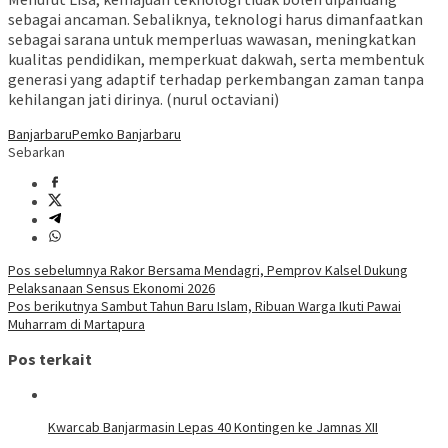
sebagai ancaman. Sebaliknya, teknologi harus dimanfaatkan
sebagai sarana untuk memperluas wawasan, meningkatkan
kualitas pendidikan, memperkuat dakwah, serta membentuk
generasi yang adaptif terhadap perkembangan zaman tanpa
kehilangan jati dirinya. (nurul octaviani)
Banjarbaru
Pemko Banjarbaru
Sebarkan
Navigasi
Pos sebelumnya
Rakor Bersama Mendagri, Pemprov Kalsel Dukung
Pelaksanaan Sensus Ekonomi 2026
pos
Pos berikutnya
Sambut Tahun Baru Islam, Ribuan Warga Ikuti Pawai
Muharram di Martapura
Pos terkait
Kwarcab Banjarmasin Lepas 40 Kontingen ke Jamnas XII