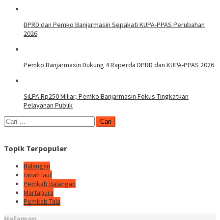
DPRD dan Pemko Banjarmasin Sepakati KUPA-PPAS Perubahan
2026
Pemko Banjarmasin Dukung 4 Raperda DPRD dan KUPA-PPAS 2026
SiLPA Rp250 Miliar, Pemko Banjarmasin Fokus Tingkatkan
Pelayanan Publik
Cari
untuk:
Topik Terpopuler
Balangan
tanah laut
Pemkab Balangan
Martapura
Pemkab Tala
Halaman