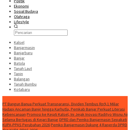
Politik
Ekonomi
Sosial Budaya
Olahraga
Lifestyle
Kalsel
Banjarmasin
Banjarbaru
Banjar
Batola
Tanah Laut
Tapin
Balangan
Tanah Bumbu
Kotabaru
News
PT Bangun Banua Perkuat Transparansi, Dividen Tembus Rp9,1 Miliar
Hadapi Ancaman Banjir hingga Karhutla, Pemkab Banjar Perkuat Literasi
Kebencanaan
Promosi ke Kejati Kalsel, Ini Jejak Inovasi Radityo Wisnu Aji
Selama Bertugas di Kejari Banjar
DPRD dan Pemko Banjarmasin Sepakati
KUPA-PPAS Perubahan 2026
Pemko Banjarmasin Dukung 4 Raperda DPRD