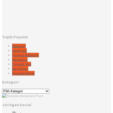
Topik Populer
Balangan
tanah laut
Pemkab Balangan
Martapura
Pemkab Tala
Banjarbaru
Pemkab Banjar
Kategori
Kategori
Jaringan Social