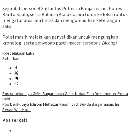
Sejumlah personel Satlantas Polresta Banjarmasin, Polres
Barito Kuala, serta Babinsa Alalak Utara turun ke lokasi untuk
mengatur arus lalu lintas dan mengumpulkan keterangan
saksi.
Polisi masih melakukan penyelidikan untuk mengungkap
kronologi serta penyebab pasti insiden tersebut.
(Acong)
KKecelakaan Lalin
Sebarkan
Navigasi
Pos sebelumnya
GMNI Banjarmasin Gelar Nobar Film Dokumenter Pesta
Babi
pos
Pos berikutnya
Ichrom Muftezar Resmi Jadi Sekda Banjarmasin, Ini
Pesan Wali Kota
Pos terkait