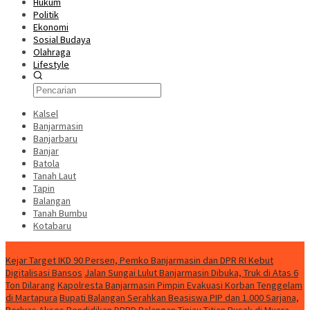
Hukum
Politik
Ekonomi
Sosial Budaya
Olahraga
Lifestyle
Kalsel
Banjarmasin
Banjarbaru
Banjar
Batola
Tanah Laut
Tapin
Balangan
Tanah Bumbu
Kotabaru
News
Kejar Target IKD 90 Persen, Pemko Banjarmasin dan DPR RI Kebut
Digitalisasi Bansos
Jalan Sungai Lulut Banjarmasin Dibuka, Truk di Atas 6
Ton Dilarang
Kapolresta Banjarmasin Pimpin Evakuasi Korban Tenggelam
di Martapura
Bupati Balangan Serahkan Beasiswa PIP dan 1.000 Sarjana,