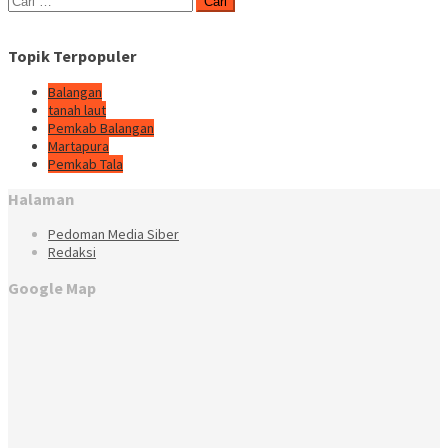
untuk:
Topik Terpopuler
Balangan
tanah laut
Pemkab Balangan
Martapura
Pemkab Tala
Halaman
Pedoman Media Siber
Redaksi
Google Map