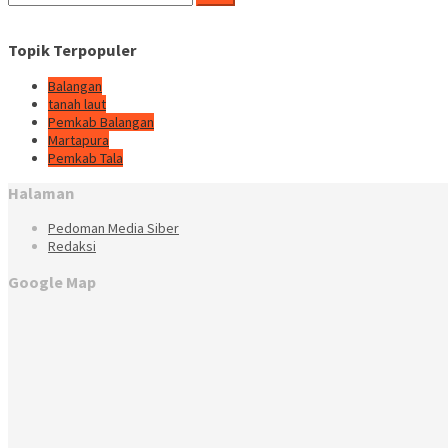
untuk:
Topik Terpopuler
Balangan
tanah laut
Pemkab Balangan
Martapura
Pemkab Tala
Halaman
Pedoman Media Siber
Redaksi
Google Map