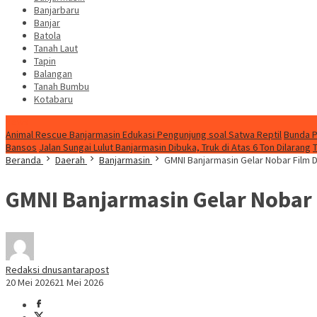
Banjarbaru
Banjar
Batola
Tanah Laut
Tapin
Balangan
Tanah Bumbu
Kotabaru
News
Animal Rescue Banjarmasin Edukasi Pengunjung soal Satwa Reptil
Bunda P
Bansos
Jalan Sungai Lulut Banjarmasin Dibuka, Truk di Atas 6 Ton Dilarang
Beranda
Daerah
Banjarmasin
GMNI Banjarmasin Gelar Nobar Film
GMNI Banjarmasin Gelar Nobar 
Redaksi dnusantarapost
20 Mei 2026
21 Mei 2026