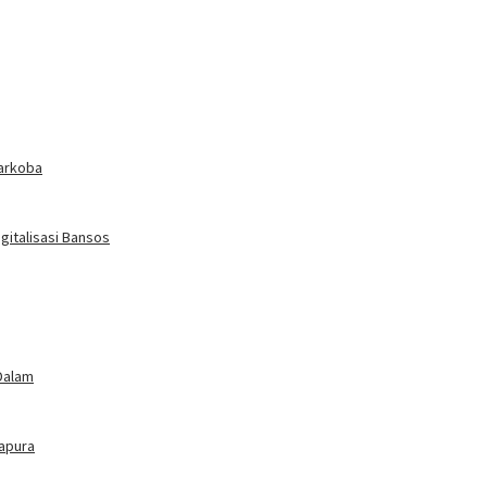
arkoba
gitalisasi Bansos
Dalam
tapura