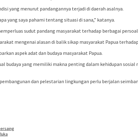
si yang menurut pandangannya terjadi di daerah asalnya.
apa yang saya pahami tentang situasi di sana,” katanya.
emperluas sudut pandang masyarakat terhadap berbagai persoal
akat mengenai alasan di balik sikap masyarakat Papua terhadap 
rkan aspek adat dan budaya masyarakat Papua.
itual budaya yang memiliki makna penting dalam kehidupan sosia
a pembangunan dan pelestarian lingkungan perlu berjalan seimba
Bersaing
rluka