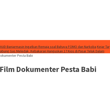
AUD Banjarmasin Ingatkan Remaja soal Bahaya FOMO dan Narkoba
Kejar Ta
Tabung Gas Meledak, Kebakaran Hanguskan 17 Kios di Pasar Teluk Dalam
 Dokumenter Pesta Babi
Film Dokumenter Pesta Babi