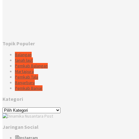
Topik Populer
Balangan
tanah laut
Pemkab Balangan
Martapura
Pemkab Tala
Banjarbaru
Pemkab Banjar
Kategori
Kategori
Jaringan Social
Instagram