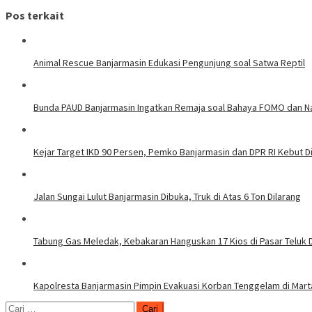
Pos terkait
Animal Rescue Banjarmasin Edukasi Pengunjung soal Satwa Reptil
Bunda PAUD Banjarmasin Ingatkan Remaja soal Bahaya FOMO dan N
Kejar Target IKD 90 Persen, Pemko Banjarmasin dan DPR RI Kebut Di
Jalan Sungai Lulut Banjarmasin Dibuka, Truk di Atas 6 Ton Dilarang
Tabung Gas Meledak, Kebakaran Hanguskan 17 Kios di Pasar Teluk 
Kapolresta Banjarmasin Pimpin Evakuasi Korban Tenggelam di Mar
Cari