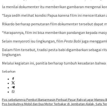
Ia menilai dokumenter itu memberikan gambaran mengenai kondi
“Saya sedih melihat kondisi Papua karena film ini menceritakan 
Rikardo berharap pemutaran film dokumenter tersebut dapat m
“Harapannya, film ini bisa memberikan pandangan kepada masyar
Selain menyoroti isu lingkungan, film
Pesta Babi
juga menggamba
Dalam film tersebut, tradisi pesta babi digambarkan sebagai r
lingkungan.
Melalui kegiatan ini, panitia berharap tumbuh kesadaran bahw
Sebarkan
Navigasi
Pos sebelumnya
Pemkot Banjarmasin Perkuat Pasar Rakyat agar Mampu 
Pos berikutnya
Mobil dan Dua Motor Terbakar di Jembatan Alalak, Satu Te
pos