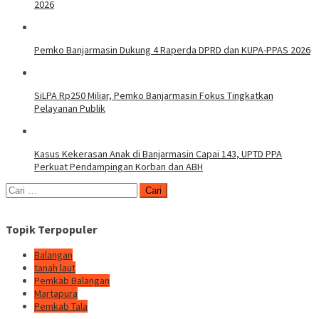
2026
Pemko Banjarmasin Dukung 4 Raperda DPRD dan KUPA-PPAS 2026
SiLPA Rp250 Miliar, Pemko Banjarmasin Fokus Tingkatkan
Pelayanan Publik
Kasus Kekerasan Anak di Banjarmasin Capai 143, UPTD PPA
Perkuat Pendampingan Korban dan ABH
Cari
untuk:
Topik Terpopuler
Balangan
tanah laut
Pemkab Balangan
Martapura
Pemkab Tala