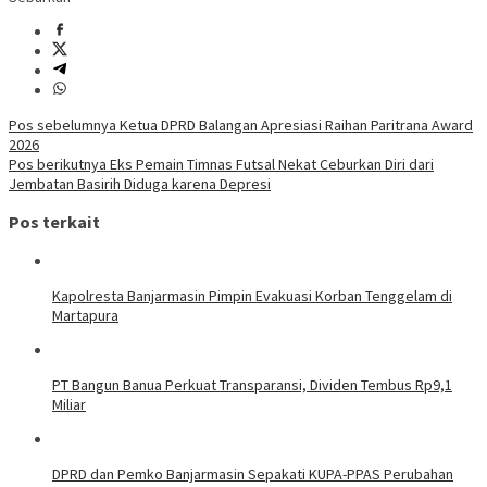
Navigasi
Pos sebelumnya
Ketua DPRD Balangan Apresiasi Raihan Paritrana Award
2026
pos
Pos berikutnya
Eks Pemain Timnas Futsal Nekat Ceburkan Diri dari
Jembatan Basirih Diduga karena Depresi
Pos terkait
Kapolresta Banjarmasin Pimpin Evakuasi Korban Tenggelam di
Martapura
PT Bangun Banua Perkuat Transparansi, Dividen Tembus Rp9,1
Miliar
DPRD dan Pemko Banjarmasin Sepakati KUPA-PPAS Perubahan