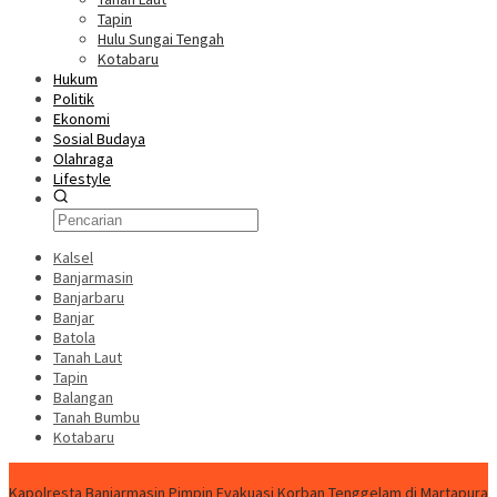
Tapin
Hulu Sungai Tengah
Kotabaru
Hukum
Politik
Ekonomi
Sosial Budaya
Olahraga
Lifestyle
Kalsel
Banjarmasin
Banjarbaru
Banjar
Batola
Tanah Laut
Tapin
Balangan
Tanah Bumbu
Kotabaru
News
Kapolresta Banjarmasin Pimpin Evakuasi Korban Tenggelam di Martapura