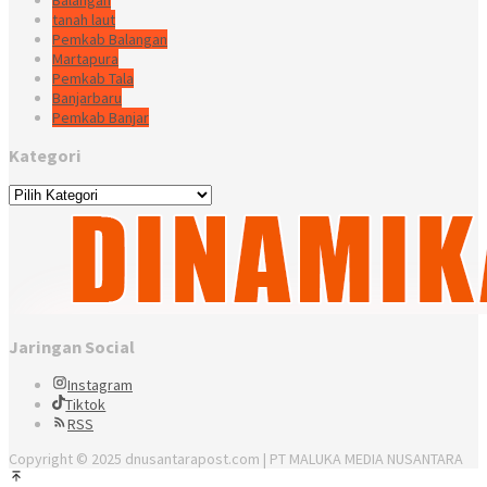
tanah laut
Pemkab Balangan
Martapura
Pemkab Tala
Banjarbaru
Pemkab Banjar
Kategori
Kategori
Jaringan Social
Instagram
Tiktok
RSS
Copyright © 2025 dnusantarapost.com | PT MALUKA MEDIA NUSANTARA