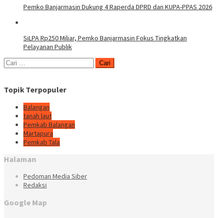
Pemko Banjarmasin Dukung 4 Raperda DPRD dan KUPA-PPAS 2026
SiLPA Rp250 Miliar, Pemko Banjarmasin Fokus Tingkatkan
Pelayanan Publik
Cari
untuk:
Topik Terpopuler
Balangan
tanah laut
Pemkab Balangan
Martapura
Pemkab Tala
Halaman
Pedoman Media Siber
Redaksi
Google Map