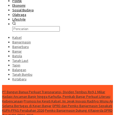
Politik
Ekonomi
Sosial Budaya
Olahraga
Lifestyle
Kalsel
Banjarmasin
Banjarbaru
Banjar
Batola
Tanah Laut
Tapin
Balangan
Tanah Bumbu
Kotabaru
News
PT Bangun Banua Perkuat Transparansi, Dividen Tembus Rp9,1 Miliar
Hadapi Ancaman Banjir hingga Karhutla, Pemkab Banjar Perkuat Literasi
Kebencanaan
Promosi ke Kejati Kalsel, Ini Jejak Inovasi Radityo Wisnu Aji
Selama Bertugas di Kejari Banjar
DPRD dan Pemko Banjarmasin Sepakati
KUPA-PPAS Perubahan 2026
Pemko Banjarmasin Dukung 4 Raperda DPRD