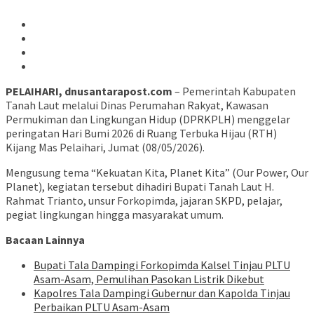
PELAIHARI, dnusantarapost.com
– Pemerintah Kabupaten
Tanah Laut melalui Dinas Perumahan Rakyat, Kawasan
Permukiman dan Lingkungan Hidup (DPRKPLH) menggelar
peringatan Hari Bumi 2026 di Ruang Terbuka Hijau (RTH)
Kijang Mas Pelaihari, Jumat (08/05/2026).
Mengusung tema “Kekuatan Kita, Planet Kita” (Our Power, Our
Planet), kegiatan tersebut dihadiri Bupati Tanah Laut H.
Rahmat Trianto, unsur Forkopimda, jajaran SKPD, pelajar,
pegiat lingkungan hingga masyarakat umum.
Bacaan Lainnya
Bupati Tala Dampingi Forkopimda Kalsel Tinjau PLTU
Asam-Asam, Pemulihan Pasokan Listrik Dikebut
Kapolres Tala Dampingi Gubernur dan Kapolda Tinjau
Perbaikan PLTU Asam-Asam