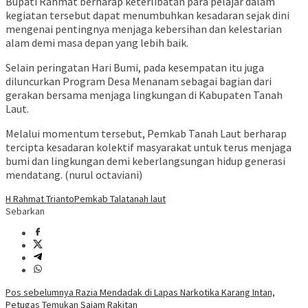
Bupati Rahmat berharap keterlibatan para pelajar dalam
kegiatan tersebut dapat menumbuhkan kesadaran sejak dini
mengenai pentingnya menjaga kebersihan dan kelestarian
alam demi masa depan yang lebih baik.
Selain peringatan Hari Bumi, pada kesempatan itu juga
diluncurkan Program Desa Menanam sebagai bagian dari
gerakan bersama menjaga lingkungan di Kabupaten Tanah
Laut.
Melalui momentum tersebut, Pemkab Tanah Laut berharap
tercipta kesadaran kolektif masyarakat untuk terus menjaga
bumi dan lingkungan demi keberlangsungan hidup generasi
mendatang. (nurul octaviani)
H Rahmat Trianto
Pemkab Tala
tanah laut
Sebarkan
Navigasi
Pos sebelumnya
Razia Mendadak di Lapas Narkotika Karang Intan,
Petugas Temukan Sajam Rakitan