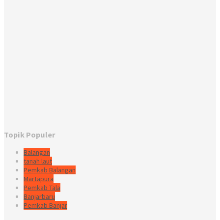
Topik Populer
Balangan
tanah laut
Pemkab Balangan
Martapura
Pemkab Tala
Banjarbaru
Pemkab Banjar