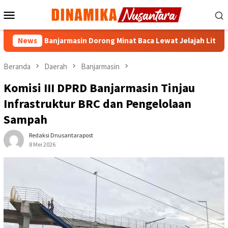
Loncat
Menu
ke
Mobile
konten
a PAUD Banjarmasin Dorong Minat Baca Lewat Jelajah Literasi
News
Beranda
Daerah
Banjarmasin
Komisi III DPRD Banjarmasin Tinjau
Infrastruktur BRC dan Pengelolaan
Sampah
Redaksi Dnusantarapost
8 Mei 2026