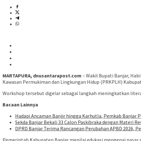
MARTAPURA, dnusantarapost.com
– Wakil Bupati Banjar, Hab
Kawasan Permukiman dan Lingkungan Hidup (PRKPLH) Kabupaten
Workshop tersebut digelar sebagai langkah meningkatkan litera
Bacaan Lainnya
Hadapi Ancaman Banjir hingga Karhutla, Pemkab Banjar P
Sekda Banjar Bekali 33 Calon Paskibraka dengan Materi Re
DPRD Banjar Terima Rancangan Perubahan APBD 2026, Pend
Pemerintah Kabupaten Banjar menilai edukasi mengenai pasar mo