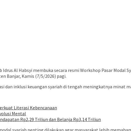
ib Idrus Al Habsyi membuka secara resmi Workshop Pasar Modal S
 Banjar, Kamis (7/5/2026) pagi.
si dan inklusi keuangan syariah di tengah meningkatnya minat ma
erkuat Literasi Kebencanaan
volusi Mental
apatan Rp2,29 Triliun dan Belanja Rp3,14 Triliun
dal syariah penting dilakukan agar masyarakat lebih memahami in