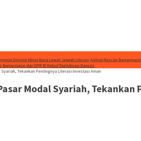
masin Dorong Minat Baca Lewat Jelajah Literasi
Animal Rescue Banjarmasin
o Banjarmasin dan DPR RI Kebut Digitalisasi Bansos
Syariah, Tekankan Pentingnya Literasi Investasi Aman
sar Modal Syariah, Tekankan Pe