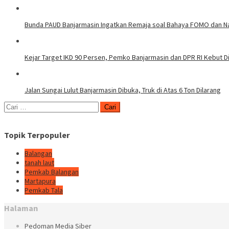
Bunda PAUD Banjarmasin Ingatkan Remaja soal Bahaya FOMO dan N
Kejar Target IKD 90 Persen, Pemko Banjarmasin dan DPR RI Kebut Di
Jalan Sungai Lulut Banjarmasin Dibuka, Truk di Atas 6 Ton Dilarang
Cari
untuk:
Topik Terpopuler
Balangan
tanah laut
Pemkab Balangan
Martapura
Pemkab Tala
Halaman
Pedoman Media Siber