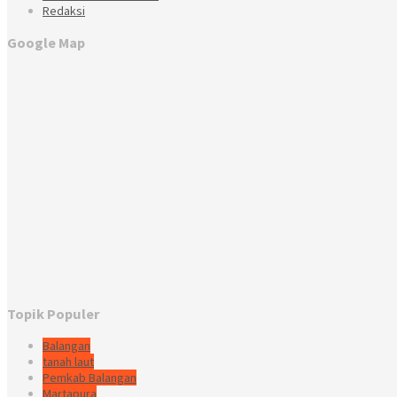
Redaksi
Google Map
Topik Populer
Balangan
tanah laut
Pemkab Balangan
Martapura