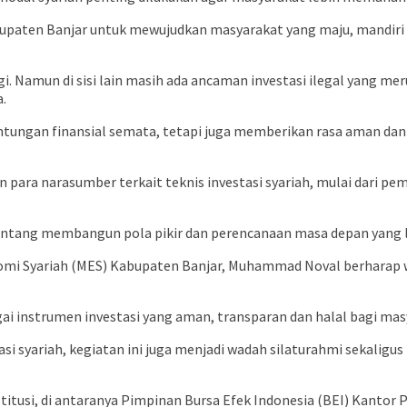
bupaten Banjar untuk mewujudkan masyarakat yang maju, mandiri
i. Namun di sisi lain masih ada ancaman investasi ilegal yang me
a.
untungan finansial semata, tetapi juga memberikan rasa aman dan
n para narasumber terkait teknis investasi syariah, mulai dari 
tentang membangun pola pikir dan perencanaan masa depan yang l
mi Syariah (MES) Kabupaten Banjar, Muhammad Noval berharap w
ai instrumen investasi yang aman, transparan dan halal bagi mas
 syariah, kegiatan ini juga menjadi wadah silaturahmi sekalig
tusi, di antaranya Pimpinan Bursa Efek Indonesia (BEI) Kantor Pe