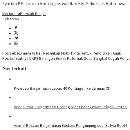
Syariah BEI Laraza Annisa, perwakilan Kisi Sekuritas Rahmawati 
Martapura
Pemkab Banjar
Sebarkan
Navigasi
Pos sebelumnya
Hj Neli Resmikan Mobil Pintar untuk Pendidikan Anak
Pos berikutnya
DKP3 Balangan Bekali Peternak Desa Bangkal Cegah Penya
pos
Pos terkait
Kwarcab Banjarmasin Lepas 40 Kontingen ke Jamnas XII
Bunda PAUD Banjarmasin Dorong Minat Baca Lewat Jelajah Literasi
Animal Rescue Banjarmasin Edukasi Pengunjung soal Satwa Reptil