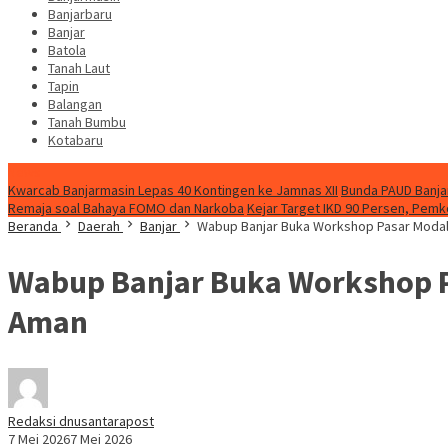
Banjarbaru
Banjar
Batola
Tanah Laut
Tapin
Balangan
Tanah Bumbu
Kotabaru
News
Kwarcab Banjarmasin Lepas 40 Kontingen ke Jamnas XII
Bunda PAUD Banjar
Remaja soal Bahaya FOMO dan Narkoba
Kejar Target IKD 90 Persen, Pemk
Beranda
Daerah
Banjar
Wabup Banjar Buka Workshop Pasar Modal 
Wabup Banjar Buka Workshop Pa
Aman
Redaksi dnusantarapost
7 Mei 2026
7 Mei 2026