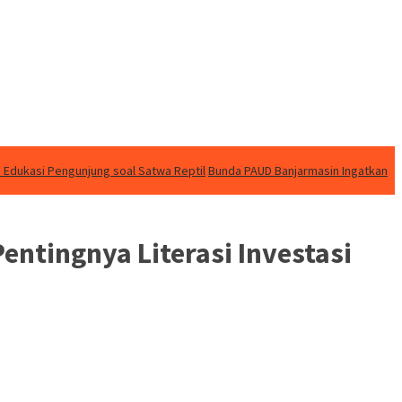
 Edukasi Pengunjung soal Satwa Reptil
Bunda PAUD Banjarmasin Ingatkan
ntingnya Literasi Investasi