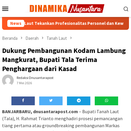
Loncat
Menu
ke
Mobile
konten
Tanah Laut Tekankan Profesionalitas Personel dan Kewaspadaan 
News
Beranda
Daerah
Tanah Laut
Dukung Pembangunan Kodam Lambung
Mangkurat, Bupati Tala Terima
Penghargaan dari Kasad
Redaksi Dnusantarapost
7 Mei 2026
BANJARBARU, dnusantarapost.com
– Bupati Tanah Laut
(Tala), H. Rahmat Trianto menghadiri prosesi pemancangan
tiang pertama atau groundbreaking pembangunan Markas