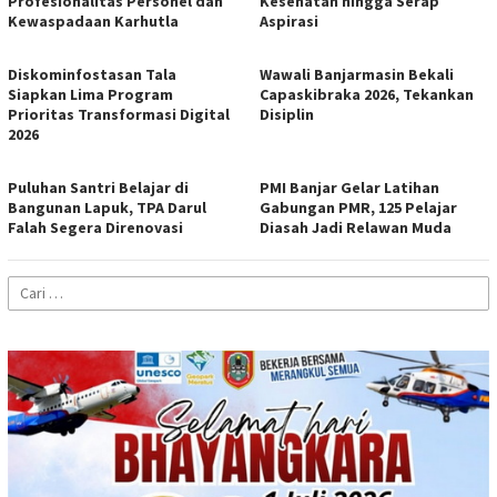
Profesionalitas Personel dan
Kesehatan hingga Serap
Kewaspadaan Karhutla
Aspirasi
Diskominfostasan Tala
Wawali Banjarmasin Bekali
Siapkan Lima Program
Capaskibraka 2026, Tekankan
Prioritas Transformasi Digital
Disiplin
2026
Puluhan Santri Belajar di
PMI Banjar Gelar Latihan
Bangunan Lapuk, TPA Darul
Gabungan PMR, 125 Pelajar
Falah Segera Direnovasi
Diasah Jadi Relawan Muda
Cari
untuk: