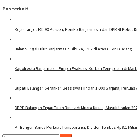
pos
Pos terkait
Kejar Target IKD 90 Persen, Pemko Banjarmasin dan DPR RI Kebut Di
Jalan Sungai Lulut Banjarmasin Dibuka, Truk di Atas 6 Ton Dilarang
Kapolresta Banjarmasin Pimpin Evakuasi Korban Tenggelam di Mar
Bupati Balangan Serahkan Beasiswa PIP dan 1.000 Sarjana, Perluas
DPRD Balangan Tinjau Titian Rusak di Muara Ninian, Masuk Usulan 20
PT Bangun Banua Perkuat Transparansi, Dividen Tembus Rp9,1 Milia
Cari