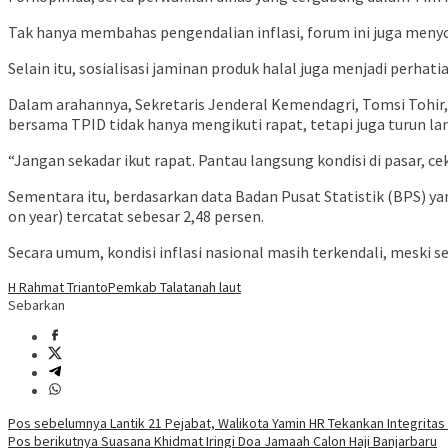
Tak hanya membahas pengendalian inflasi, forum ini juga men
Selain itu, sosialisasi jaminan produk halal juga menjadi per
Dalam arahannya, Sekretaris Jenderal Kemendagri, Tomsi Tohir
bersama TPID tidak hanya mengikuti rapat, tetapi juga turun l
“Jangan sekadar ikut rapat. Pantau langsung kondisi di pasar, c
Sementara itu, berdasarkan data Badan Pusat Statistik (BPS) yan
on year) tercatat sebesar 2,48 persen.
Secara umum, kondisi inflasi nasional masih terkendali, meski 
H Rahmat Trianto
Pemkab Tala
tanah laut
Sebarkan
Navigasi
Pos sebelumnya
Lantik 21 Pejabat, Walikota Yamin HR Tekankan Integritas
Pos berikutnya
Suasana Khidmat Iringi Doa Jamaah Calon Haji Banjarbaru