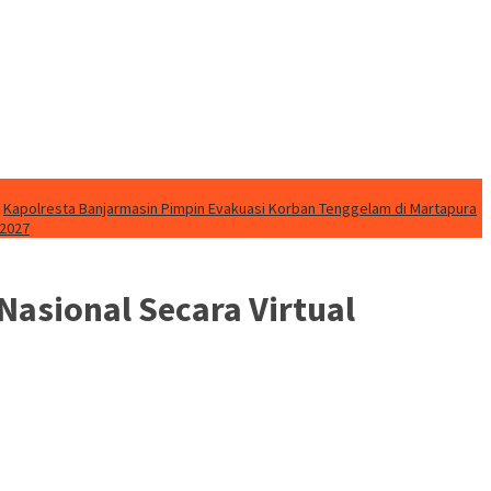
Kapolresta Banjarmasin Pimpin Evakuasi Korban Tenggelam di Martapura
 2027
Nasional Secara Virtual