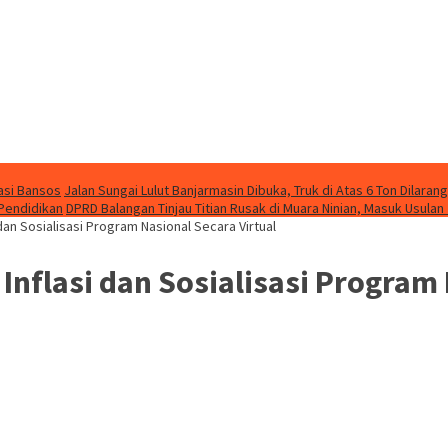
asi Bansos
Jalan Sungai Lulut Banjarmasin Dibuka, Truk di Atas 6 Ton Dilarang
 Pendidikan
DPRD Balangan Tinjau Titian Rusak di Muara Ninian, Masuk Usulan
dan Sosialisasi Program Nasional Secara Virtual
Inflasi dan Sosialisasi Program 