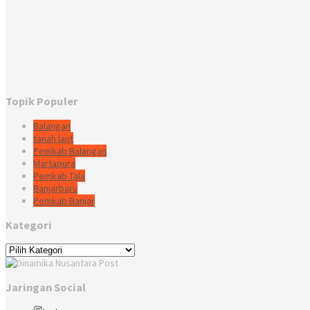
Topik Populer
Balangan
tanah laut
Pemkab Balangan
Martapura
Pemkab Tala
Banjarbaru
Pemkab Banjar
Kategori
Kategori
Jaringan Social