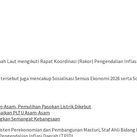
 Laut mengikuti Rapat Koordinasi (Rakor) Pengendalian Inflasi 
ersebut juga mencakup Sosialisasi Sensus Ekonomi 2026 serta Sos
m-Asam, Pemulihan Pasokan Listrik Dikebut
rbaikan PLTU Asam-Asam
ungkan Semangat Kebangsaan
a Asisten Perekonomian dan Pembangunan Masturi, Staf Ahli Bida
engendalian Inflasi Daerah (TPID).