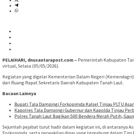
PELAIHARI, dnusantarapost.com –
Pemerintah Kabupaten Tanah
virtual, Selasa (05/05/2026).
Kegiatan yang digelar Kementerian Dalam Negeri (Kemendagri) t
dari Ruang Rapat Sekretaris Daerah Kabupaten Tanah Laut.
Bacaan Lainnya
Bupati Tala Dampingi Forkopimda Kalsel Tinjau PLTU Asa
Kapolres Tala Dampingi Gubernur dan Kapolda Tinjau Pe
Polres Tanah Laut Bagikan 500 Bendera Merah Putih, Ga
Sejumlah pejabat turut hadir dalam kegiatan ini, di antarany
Forkopimda, serta perwakilan dinas yang tergabung dalam Tim P