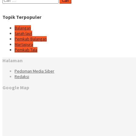
untuk:
Topik Terpopuler
Balangan
tanah laut
Pemkab Balangan
Martapura
Pemkab Tala
Halaman
Pedoman Media Siber
Redaksi
Google Map