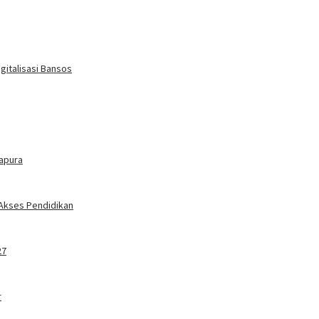
gitalisasi Bansos
tapura
 Akses Pendidikan
27
r