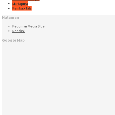
Martapura
Pemkab Tala
Halaman
Pedoman Media Siber
Redaksi
Google Map