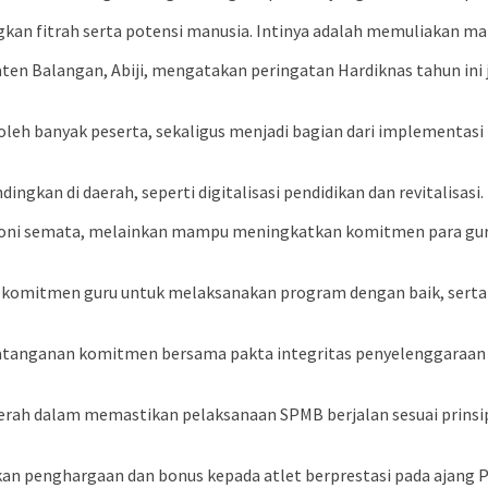
itrah serta potensi manusia. Intinya adalah memuliakan manusi
ten Balangan, Abiji, mengatakan peringatan Hardiknas tahun ini
 oleh banyak peserta, sekaligus menjadi bagian dari implementasi
ngkan di daerah, seperti digitalisasi pendidikan dan revitalisasi.
emoni semata, melainkan mampu meningkatkan komitmen para gu
da komitmen guru untuk melaksanakan program dengan baik, serta s
datanganan komitmen bersama pakta integritas penyelenggaraan
h dalam memastikan pelaksanaan SPMB berjalan sesuai prinsip o
an penghargaan dan bonus kepada atlet berprestasi pada ajang P