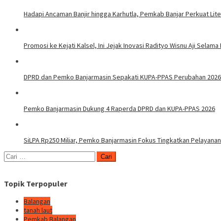
Hadapi Ancaman Banjir hingga Karhutla, Pemkab Banjar Perkuat Lit
Promosi ke Kejati Kalsel, Ini Jejak Inovasi Radityo Wisnu Aji Selama 
DPRD dan Pemko Banjarmasin Sepakati KUPA-PPAS Perubahan 2026
Pemko Banjarmasin Dukung 4 Raperda DPRD dan KUPA-PPAS 2026
SiLPA Rp250 Miliar, Pemko Banjarmasin Fokus Tingkatkan Pelayanan
Cari
untuk:
Topik Terpopuler
Balangan
tanah laut
Pemkab Balangan