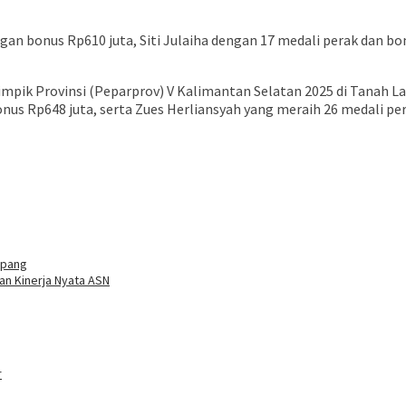
ngan bonus Rp610 juta, Siti Julaiha dengan 17 medali perak dan b
limpik Provinsi (Peparprov) V Kalimantan Selatan 2025 di Tanah L
onus Rp648 juta, serta Zues Herliansyah yang meraih 26 medali p
epang
Dan Kinerja Nyata ASN
r