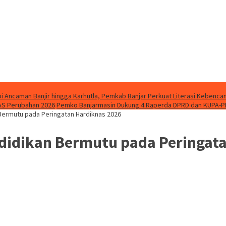
i Ancaman Banjir hingga Karhutla, Pemkab Banjar Perkuat Literasi Kebenca
AS Perubahan 2026
Pemko Banjarmasin Dukung 4 Raperda DPRD dan KUPA-P
ermutu pada Peringatan Hardiknas 2026
idikan Bermutu pada Peringata