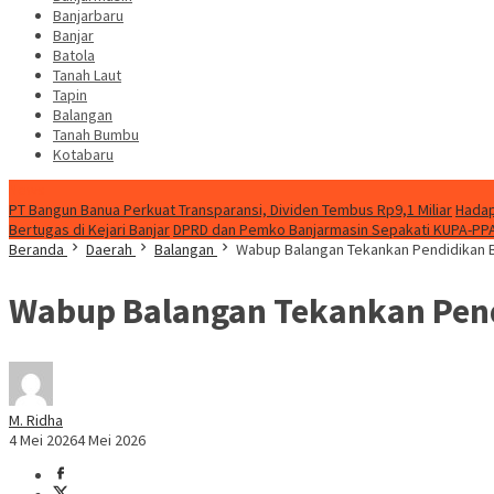
Banjarbaru
Banjar
Batola
Tanah Laut
Tapin
Balangan
Tanah Bumbu
Kotabaru
News
PT Bangun Banua Perkuat Transparansi, Dividen Tembus Rp9,1 Miliar
Hadap
Bertugas di Kejari Banjar
DPRD dan Pemko Banjarmasin Sepakati KUPA-PP
Beranda
Daerah
Balangan
Wabup Balangan Tekankan Pendidikan B
Wabup Balangan Tekankan Pend
M. Ridha
4 Mei 2026
4 Mei 2026