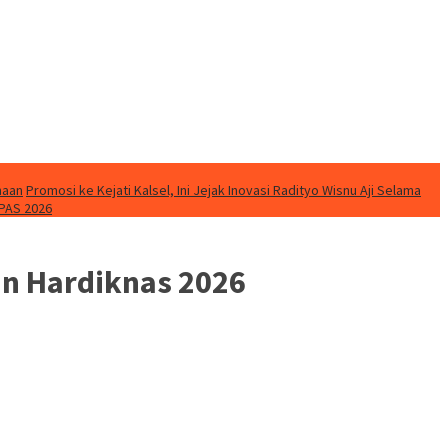
naan
Promosi ke Kejati Kalsel, Ini Jejak Inovasi Radityo Wisnu Aji Selama
PAS 2026
n Hardiknas 2026