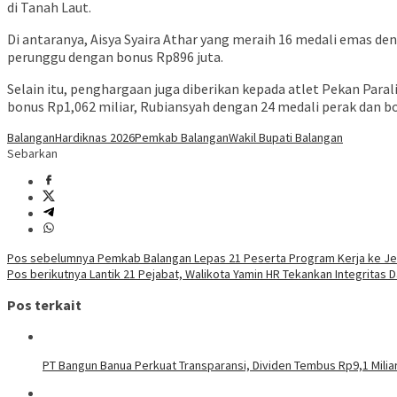
di Tanah Laut.
Di antaranya, Aisya Syaira Athar yang meraih 16 medali emas de
perunggu dengan bonus Rp896 juta.
Selain itu, penghargaan juga diberikan kepada atlet Pekan Para
bonus Rp1,062 miliar, Rubiansyah dengan 24 medali perak dan b
Balangan
Hardiknas 2026
Pemkab Balangan
Wakil Bupati Balangan
Sebarkan
Navigasi
Pos sebelumnya
Pemkab Balangan Lepas 21 Peserta Program Kerja ke J
Pos berikutnya
Lantik 21 Pejabat, Walikota Yamin HR Tekankan Integritas 
pos
Pos terkait
PT Bangun Banua Perkuat Transparansi, Dividen Tembus Rp9,1 Milia