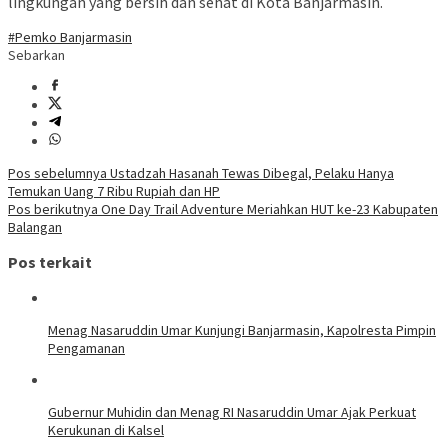
lingkungan yang bersih dan sehat di Kota Banjarmasin.
#Pemko Banjarmasin
Sebarkan
Navigasi
Pos sebelumnya
Ustadzah Hasanah Tewas Dibegal, Pelaku Hanya
Temukan Uang 7 Ribu Rupiah dan HP
pos
Pos berikutnya
One Day Trail Adventure Meriahkan HUT ke-23 Kabupaten
Balangan
Pos terkait
Menag Nasaruddin Umar Kunjungi Banjarmasin, Kapolresta Pimpin
Pengamanan
Gubernur Muhidin dan Menag RI Nasaruddin Umar Ajak Perkuat
Kerukunan di Kalsel