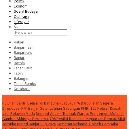
Politik
Ekonomi
Sosial Budaya
Olahraga
Lifestyle
Kalsel
Banjarmasin
Banjarbaru
Banjar
Batola
Tanah Laut
Tapin
Balangan
Tanah Bumbu
Kotabaru
News
Puluhan Santri Belajar di Bangunan Lapuk, TPA Darul Falah Segera
Direnovasi
PMI Banjar Gelar Latihan Gabungan PMR, 125 Pelajar Diasah
Jadi Relawan Muda
Sempat Ancam Tembak Warga, Pengemudi Mobil di
Gambut Akhirnya Berdamai
706 Pesilat Ramaikan Kejuaraan Pencak Silat
Terbuka Bupati Banjar Cup 2026
Kemarau Melanda, Polsek Cempaka